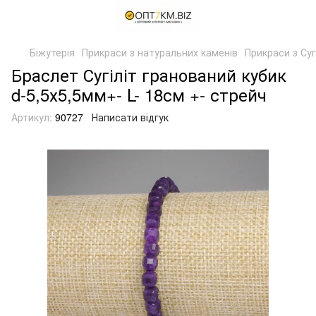
Біжутерія
Прикраси з натуральних каменів
Прикраси з Суг
Браслет Сугіліт гранований кубик
d-5,5х5,5мм+- L- 18см +- стрейч
Артикул:
90727
Написати відгук