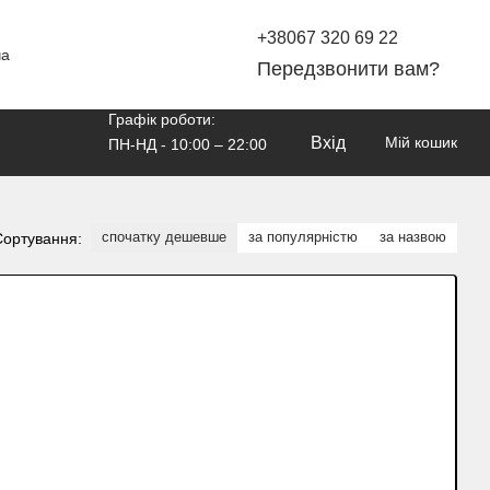
+38067 320 69 22
ча
Передзвонити вам?
Графік роботи:
Вхід
Мій кошик
ПН-НД - 10:00 – 22:00
спочатку дешевше
за популярністю
за назвою
Сортування: