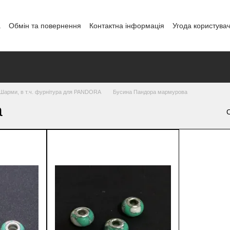
а
Обмін та повернення
Контактна інформація
Угода користува
і
, Шарми, в т.ч. фурнітура для PANDORA
Бусина Пандора мармурова
а