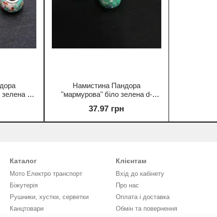
дора
Намистина Пандора
 зелена d-
"мармурова" біло зелена d-
ання 4шт.
14х9мм d-5мм фасування 4шт.
37.97 грн
Каталог
Клієнтам
Мото Електро транспорт
Вхід до кабінету
Біжутерія
Про нас
Рушники, хустки, серветки
Оплата і доставка
Канцтовари
Обмін та повернення