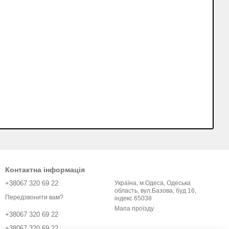
Контактна інформація
+38067 320 69 22
Україна, м.Одеса, Одеська
область, вул.Базова, буд 16,
Передзвонити вам?
індекс 65038
Мапа проїзду
+38067 320 69 22
+38067 320 69 22