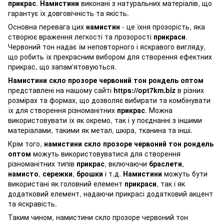
прикрас
.
Намистини
виконані з натуральних матеріалів, що
гарантує їх довговічність та якість.
Основна перевага цих
намистин
- це їхня прозорість, яка
створює враження легкості та прозорості
прикраси
.
Червоний тон надає їм неповторного і яскравого вигляду,
що робить їх прекрасним вибором для створення ефектних
прикрас, що запам'ятовуються.
Намистини скло прозоре червоний тон рондель оптом
представлені на нашому сайті
https://opt7km.biz
в різних
розмірах та формах, що дозволяє вибирати та комбінувати
їх для створення різноманітних
прикрас
. Можна
використовувати їх як окремо, так і у поєднанні з іншими
матеріалами, такими як метал, шкіра, тканина та інші.
Крім того,
намистини скло прозоре червоний тон рондель
оптом
можуть використовуватися для створення
різноманітних типів
прикрас
, включаючи
браслети
,
намисто
,
сережки
,
брошки
і т.д.
Намистини
можуть бути
використані як головний елемент
прикраси
, так і як
додатковий елемент, надаючи прикрасі додатковий акцент
та яскравість.
Таким чином, намистини скло прозоре червоний тон