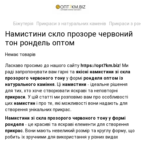
Біжутерія
Прикраси з натуральних каменів
Прикраси з ро
Намистини скло прозоре червоний
тон рондель оптом
Немає товарів
Ласкаво просимо до нашого сайту
https://opt7km.biz
! Ми
раді запропонувати вам гарні та
якісні намистини зі скла
прозорого червоного тону
у формі
ронделя оптом із
натурального каміння
. Ці
намистини
- ідеальне рішення
для тих, хто хоче створювати яскраві та неповторні
прикраси
. У цій статті ми розповімо вам про особливості
цих
намистин
і про те, які можливості вони надають для
створення унікальних прикрас.
Намистини зі скла прозорого червоного тону у формі
ронделя
- це красиві та яскраві елементи для створення
прикрас
. Вони мають невеликий розмір та круглу форму, що
робить їх зручними для використання у різних видах