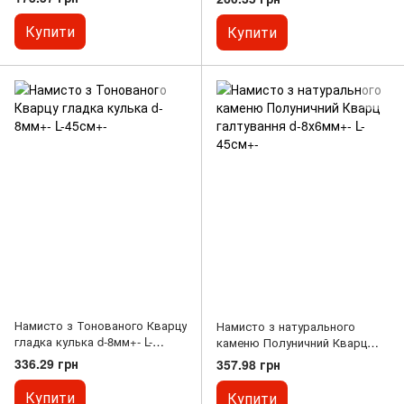
85см
L-45см
Купити
Купити
Намисто з Тонованого Кварцу
Намисто з натурального
гладка кулька d-8мм+- L-
каменю Полуничний Кварц
45см+-
галтування d-8х6мм+- L-45см+-
336.29 грн
357.98 грн
Купити
Купити