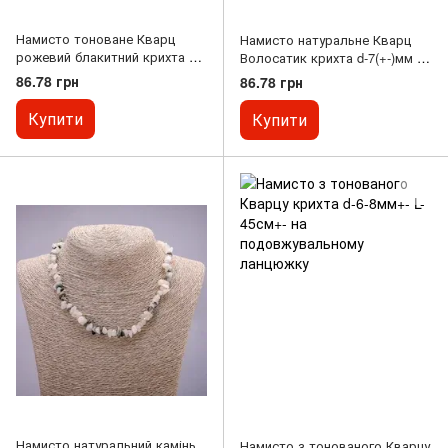
Намисто тоноване Кварц
Намисто натуральне Кварц
рожевий блакитний крихта d-
Волосатик крихта d-7(+-)мм L-
7+-мм L-42-48см
45-50см з подовжувальним
86.78 грн
86.78 грн
ланцюжком
Купити
Купити
Намисто натуральний камінь
Намисто з тонованого Кварцу