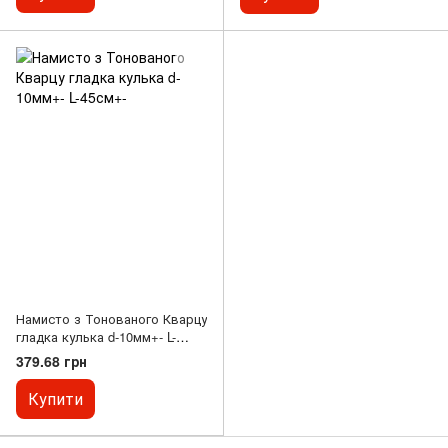
Намисто з Тонованого Кварцу
гладка кулька d-10мм+- L-
45см+-
379.68 грн
Купити