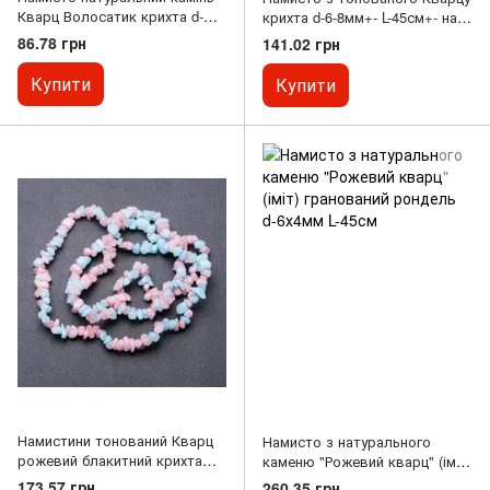
Кварц Волосатик крихта d-
крихта d-6-8мм+- L-45см+- на
7(+-)мм L-45-50см з
подовжувальному ланцюжку
86.78 грн
141.02 грн
подовжувальним ланцюжком
Купити
Купити
Намистини тонований Кварц
Намисто з натурального
рожевий блакитний крихта
каменю "Рожевий кварц" (іміт)
галтівка d-6-8 + -мм нитка L-
гранований рондель d-6х4мм
173.57 грн
260.35 грн