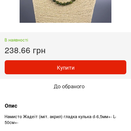
В наявності
238.66 грн
Купити
До обраного
Опис
Намисто Жадеїт (іміт. акрил) гладка кулька d-6,5мм+- L-
50см+-