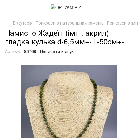
Біжутерія
Прикраси з натуральних каменів
Прикраси з імі
Намисто Жадеїт (іміт. акрил)
гладка кулька d-6,5мм+- L-50см+-
Артикул:
93769
Написати відгук