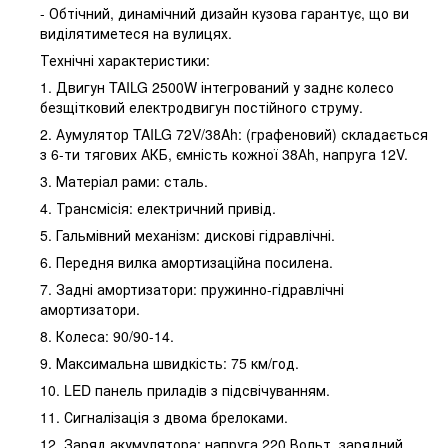
- Обтічний, динамічний дизайн кузова гарантує, що ви
виділятиметеся на вулицях.
Технічні характеристики:
1. Двигун TAILG 2500W інтегрований у заднє колесо
безщітковий електродвигун постійного струму.
2. Аумулятор TAILG 72V/38Ah: (графеновий) складається
з 6-ти тягових АКБ, ємність кожної 38Аh, напруга 12V.
3. Матеріал рами: сталь.
4. Трансмісія: електричний привід.
5. Гальмівний механізм: дискові гідравлічні.
6. Передня вилка амортизаційна посилена.
7. Задні амортизатори: пружинно-гідравлічні
амортизатори.
8. Колеса: 90/90-14.
9. Максимальна швидкість: 75 км/год.
10. LED панель приладів з підсвічуванням.
11. Сигналізація з двома брелоками.
12. Заряд акумулятора: напруга 220 Вольт, зарядний