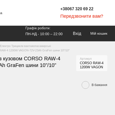
+38067 320 69 22
ча
Передзвонити вам?
Графік роботи:
Вхід
Мій кошик
ПН-НД - 10:00 – 22:00
Електро Трицикли вантажопасажирські
 RAW-4 1200W VAGON-72V-23Ah GraFen шини 10"/10"
із кузовом CORSO RAW-4
Артикул
CORSO RAW-4
h GraFen шини 10"/10"
1200W VAGON
В бажання