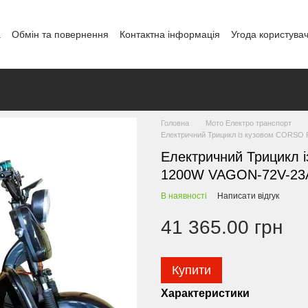
а
Обмін та повернення
Контактна інформація
Угода користува
і
Головна
Мото Електро транспорт
Електричний Трицикл із кузовом CORSO
Електричний Трицикл 
1200W VAGON-72V-23A
В наявності
Написати відгук
41 365.00 грн
Купити
Характеристики