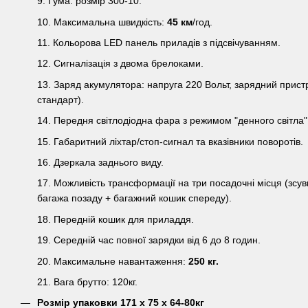
9. Гума: розмір 300-10.
10. Максимальна швидкість:
45 км
/год.
11. Кольорова LED панель приладів з підсвічуванням.
12. Сигналізація з двома брелоками.
13. Заряд акумулятора: напруга 220 Вольт, зарядний пристр
стандарт).
14. Передня світлодіодна фара з режимом "денного світла"
15. Габаритний ліхтар/стоп-сигнал та вказівники поворотів.
16. Дзеркала заднього виду.
17. Можливість трансформації на три посадочні місця (зсув
багажа позаду + багажний кошик спереду).
18. Передній кошик для приладдя.
19. Середній час повної зарядки від 6 до 8 годин.
20. Максимальне навантаження:
250 кг.
21. Вага брутто: 120кг.
Розмір упаковки 171 х 75 х 64-80кг