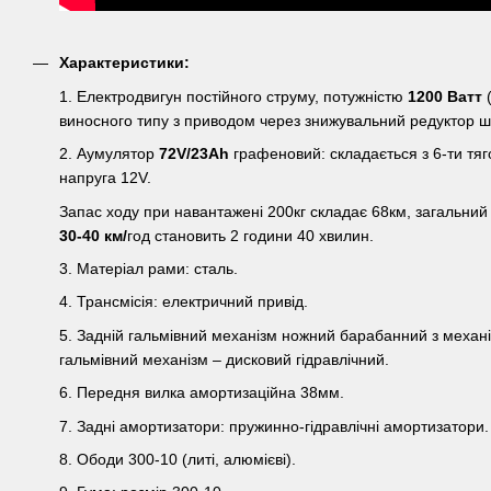
Характеристики:
1. Електродвигун постійного струму, потужністю
1200 Ватт
(
виносного типу з приводом через знижувальний редуктор ш
2. Аумулятор
72V/23Ah
графеновий: складається з 6-ти тяг
напруга 12V.
Запас ходу при навантажені 200кг складає 68км, загальний 
30-40 км/
год становить 2 години 40 хвилин.
3. Матеріал рами: сталь.
4. Трансмісія: електричний привід.
5. Задній гальмівний механізм ножний барабанний з механ
гальмівний механізм – дисковий гідравлічний.
6. Передня вилка амортизаційна 38мм.
7. Задні амортизатори: пружинно-гідравлічні амортизатори.
8. Ободи 300-10 (литі, алюмієві).