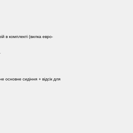
ій в комплекті (вилка евро-
.
не основне сидіння + відсік для