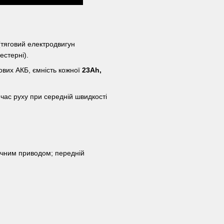
тяговий електродвигун
естерні).
ових АКБ, ємність кожної
23Аh,
час руху при середній швидкості
ічним приводом; передній