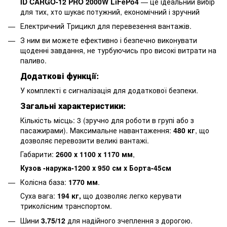
ID CARGO-12 PRO 2000W LiFePo4
— це ідеальний вибір
для тих, хто шукає потужний, економічний і зручний
Електричний Трицикл для перевезення вантажів.
З ним ви можете ефективно і безпечно виконувати
щоденні завдання, не турбуючись про високі витрати на
паливо.
Додаткові функції:
У комплекті є сигналізація для додаткової безпеки.
Загальні характеристики:
Кількість місць: 3 (зручно для роботи в групі або з
пасажирами). Максимальне навантаження:
480 кг
, що
дозволяє перевозити великі вантажі.
Габарити:
2600 х 1100 х 1170 мм
,
Кузов -наружа-1200 х 950 см х Борта-45см
Колісна база:
1770 мм
.
Суха вага:
194 кг,
що дозволяє легко керувати
триколісним транспортом.
Шини
3.75/12
для надійного зчеплення з дорогою.