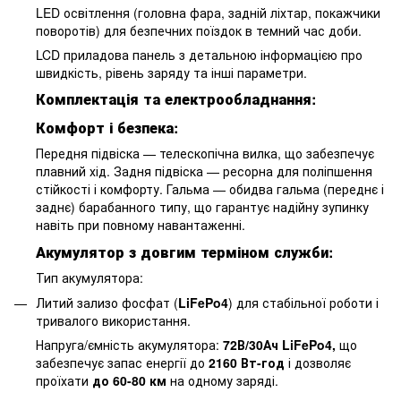
LED освітлення (головна фара, задній ліхтар, покажчики
поворотів) для безпечних поїздок в темний час доби.
LCD приладова панель з детальною інформацією про
швидкість, рівень заряду та інші параметри.
Комплектація та електрообладнання:
Комфорт і безпека:
Передня підвіска — телескопічна вилка, що забезпечує
плавний хід. Задня підвіска — ресорна для поліпшення
стійкості і комфорту. Гальма — обидва гальма (переднє і
заднє) барабанного типу, що гарантує надійну зупинку
навіть при повному навантаженні.
Акумулятор з довгим терміном служби:
Тип акумулятора:
Литий зализо фосфат (
LiFePo4
) для стабільної роботи і
тривалого використання.
Напруга/ємність акумулятора:
72В/30Ач LiFePo4,
що
забезпечує запас енергії до
2160 Вт-год
і дозволяє
проїхати
до 60-80 км
на одному заряді.