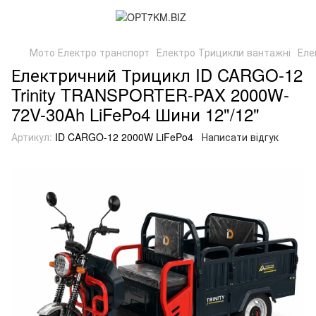
Мото Електро транспорт
Електро Трицикли вантажні
Еле
Електричний Трицикл ID CARGO-12
Trinity TRANSPORTER-PAX 2000W-
72V-30Ah LiFePo4 Шини 12"/12"
Артикул:
ID CARGO-12 2000W LiFePo4
Написати відгук