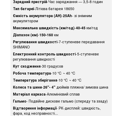
Зарядний пристрій
-Час заряджання — 3,5-8 годин
Тип батареї
-Літієва батарея 18650
Ємність акумулятора (AH)
-
25Ah
- зі знімним
акумулятором
Максимальна швидкість (км/год)
-
40-45
км/год
Діапазон (км)
-
150-160
км
Регулювання швидкості
-7-ступеневе передавання
SHIMANO
Електронний контроль швидкості
-5-ступеневе
регулювання швидкості
Кут сходження
-30 градусов
Робоча температура
-10 ℃ ~ 40 ℃
Температура зберігання
-10 ℃ ~ 40 ℃
Колеса та шини
-
26"- 4"
дюймів пляжна/ зимова шина
Матеріал каркаса
-Алюмінієвий сплав
Гальмо
- Подвійне дискове гальмо (спереду та ззаду)
Відтворення інформації
- РК-дисплей: швидкість,
фара, код несправності...