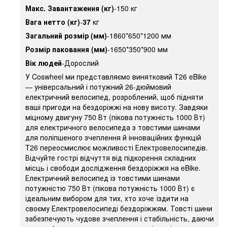
Макс. Завантаження (кг)
-150 кг
Вага нетто (кг)
-
37
кг
Загальний розмір (мм)
-1860*650*1200 мм
Розмір паковання (мм)
-1650*350*900 мм
Вік людей
-Дорослий
У Coswheel ми представляємо винятковий T26 eBike
— універсальний і потужний 26-дюймовий
електричний велосипед, розроблений, щоб підняти
ваші пригоди на бездоріжжі на нову висоту. Завдяки
міцному двигуну 750 Вт (пікова потужність 1000 Вт)
для електричного велосипеда з товстими шинами
для поліпшеного зчеплення й інноваційних функцій
T26 переосмислює можливості Електровелосипедів.
Відчуйте гострі відчуття від підкорення складних
місць і свободи дослідження бездоріжжя на eBike.
Електричний велосипед із товстими шинами
потужністю 750 Вт (пікова потужність 1000 Вт) є
ідеальним вибором для тих, хто хоче їздити на
своєму Електровелосипеді бездоріжжям. Товсті шини
забезпечують чудове зчеплення і стабільність, даючи