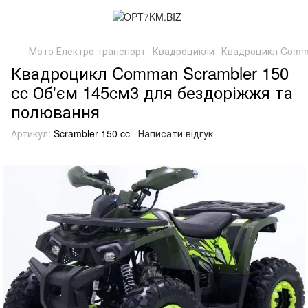
Мото Електро транспорт
Квадроцикли
Квадроцикл Comma
Квадроцикл Comman Scrambler 150
сc Об'єм 145cм3 для бездоріжжя та
полювання
Артикул:
Scrambler 150 cc
Написати відгук