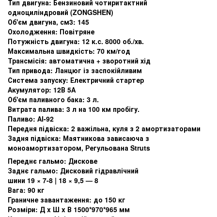
Тип двигуна: Бензиновий чотиритактний
одноциліндровий (ZONGSHEN)
Об'єм двигуна, см3: 145
Охолодження: Повітряне
Потужність двигуна: 12 к.с. 8000 об./хв.
Максимальна швидкість: 70 км/год
Трансмісія: автоматична + зворотний хід
Тип привода: Ланцюг із заспокійливим
Система запуску: Електричний стартер
Акумулятор: 12В 5А
Об'єм паливного бака: 3 л.
Витрата палива: 3 л на 100 км пробігу.
Паливо: АІ-92
Передня підвіска: 2 важільна, куля з 2 амортизаторами
Задня підвіска: Маятникова зависаюча з
моноамортизатором, Регульована Struts
Переднє гальмо: Дискове
Заднє гальмо: Дисковий гідравлічний
шини 19 × 7-8 | 18 × 9,5 — 8
Вага: 90 кг
Граничне завантаження: до 150 кг
Розміри: Д x Ш x В 1500*970*965 мм