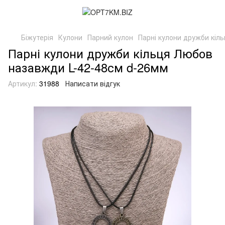
Біжутерія
Кулони
Парний кулон
Парні кулони дружби кіл
Парні кулони дружби кільця Любов
назавжди L-42-48см d-26мм
Артикул:
31988
Написати відгук