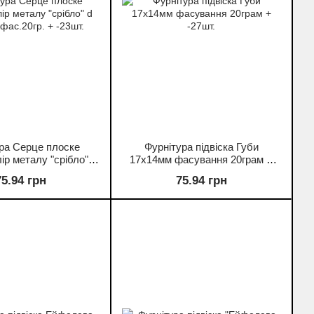
ра Серце плоске
Фурнітура підвіска Губи
лір металу "срібло" d
17х14мм фасування 20грам +
фас.20гр. + -23шт.
-27шт.
75.94 грн
75.94 грн