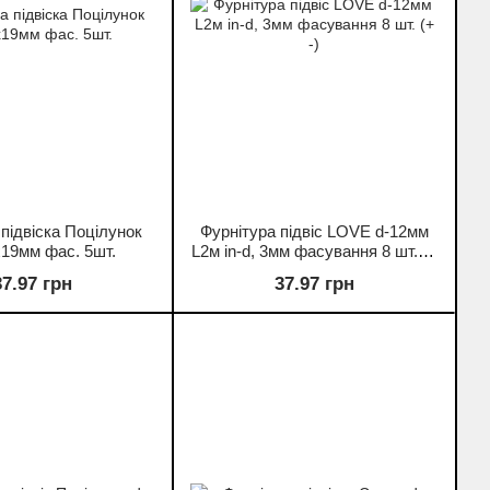
 підвіска Поцілунок
Фурнітура підвіс LOVE d-12мм
19мм фас. 5шт.
L2м in-d, 3мм фасування 8 шт. (+
-)
37.97 грн
37.97 грн