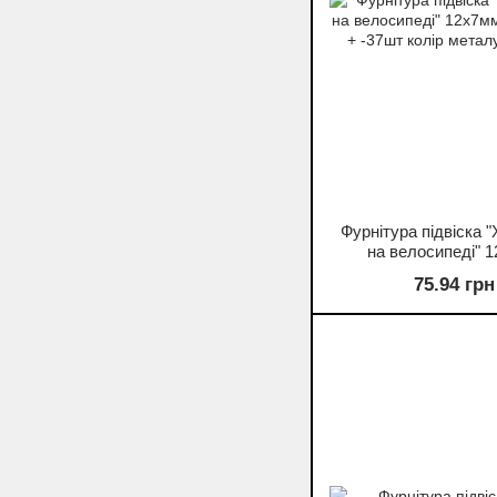
Фурнітура підвіска "
на велосипеді" 
фас.20гр. + -37шт ко
75.94 грн
"срібло"