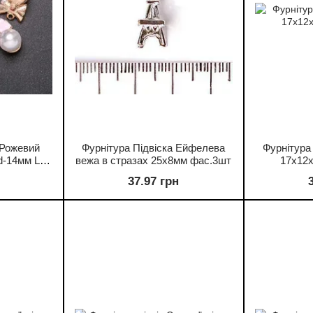
 Рожевий
Фурнітура Підвіска Ейфелева
Фурнітура
d-14мм L-
вежа в стразах 25х8мм фас.3шт
17х12х
фасування
37.97 грн