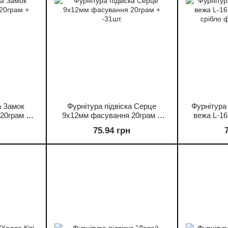
а Замок
Фурнітура підвіска Серце
Фурнітура
20грам +
9х12мм фасування 20грам +
вежа L-16
-31шт.
срібло ф
75.94 грн