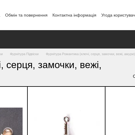
а
Обмін та повернення
Контактна інформація
Угода користува
і
ки
Фурнітура Підвіски
Фурнітура Романтика (ключі, серця, замочки, вежі, амури)
 серця, замочки, вежі,