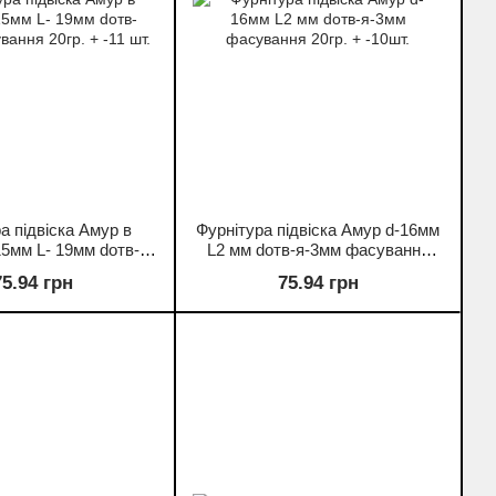
а підвіска Амур в
Фурнітура підвіска Амур d-16мм
5мм L- 19мм dотв-
L2 мм dотв-я-3мм фасування
ання 20гр. + -11 шт.
20гр. + -10шт.
75.94 грн
75.94 грн