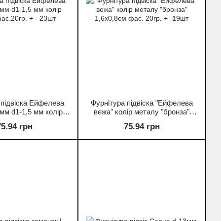
 підвіска Ейфелева
Фурнітура підвіска "Ейфелева
мм d1-1,5 мм колір
вежа" колір металу "бронза"
ас.20гр. + - 23шт
1,6х0,8см фас. 20гр. + -19шт
75.94 грн
75.94 грн