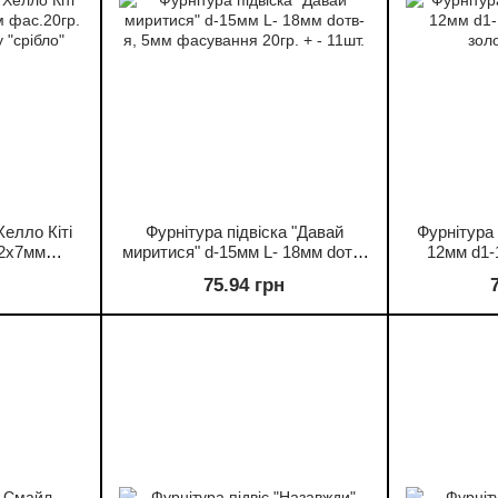
Хелло Кіті
Фурнітура підвіска "Давай
Фурнітура 
12х7мм
миритися" d-15мм L- 18мм dотв-
12мм d1-
лір металу
я, 5мм фасування 20гр. + - 11шт.
зол
75.94 грн