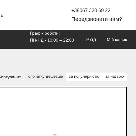
+38067 320 69 22
ча
Передзвонити вам?
Графік роботи:
Вхід
Мій кошик
ПН-НД - 10:00 – 22:00
спочатку дешевше
за популярністю
за назвою
Сортування: