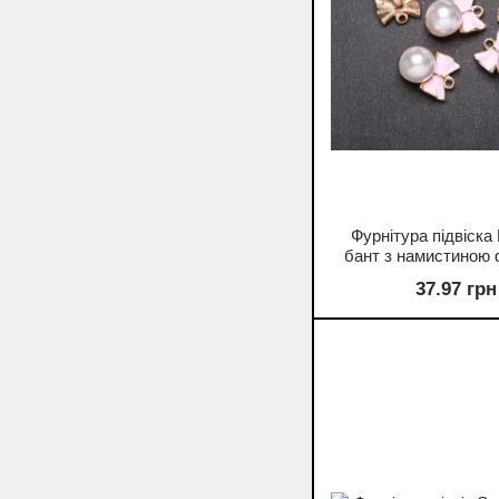
Фурнітура підвіска
бант з намистиною 
20мм жовтий метал 
37.97 грн
6шт.