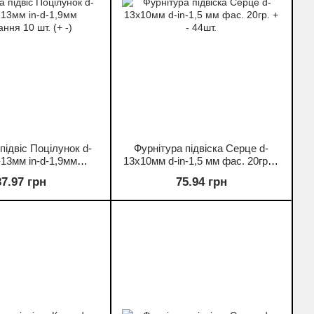
підвіс Поцілунок d-
Фурнітура підвіска Серце d-
13мм in-d-1,9мм
13х10мм d-in-1,5 мм фас. 20гр. +
ння 10 шт. (+ -)
- 44шт.
37.97 грн
75.94 грн