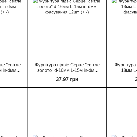
це "світле
Фурнітура підвіс Серце "світле
Фурнітура 
м in-dмм
золото" d-16мм L-15м in-dмм
18мм L-
(+ -)
фасування 12шт. (+ -)
фасува
37.97 грн