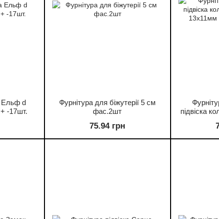
а Ельф d
Фурнітура для біжутерії 5 см
Фурніту
+ -17шт.
фас.2шт
підвіска ко
13х11мм 
75.94 грн