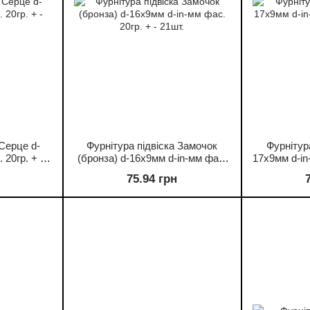
 Серце d-
Фурнітура підвіска Замочок
Фурнітур
 20гр. + -
(бронза) d-16х9мм d-in-мм фас.
17х9мм d-in
20гр. + - 21шт.
75.94 грн