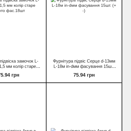
підвіска замочок L-
Фурнітура підвіс Серце d-13мм
1,5 мм колір старе
L-18м in-dмм фасування 15шт.
ото фас.18шт
(+ -)
75.94 грн
75.94 грн