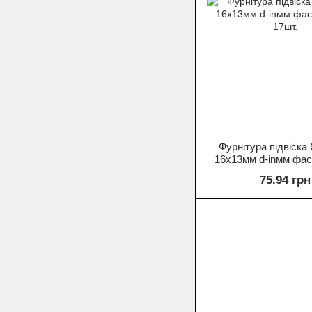
Фурнітура підвіска
16х13мм d-inмм фас.
17шт.
75.94 грн