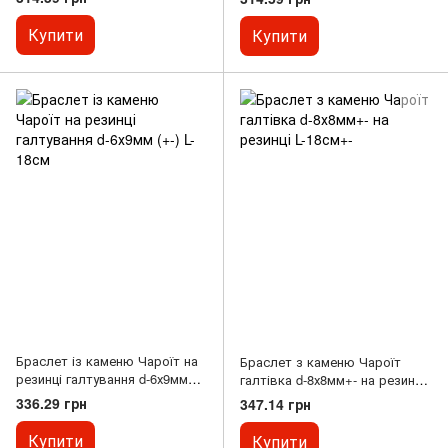
фарб.)
18см
Купити
Купити
Браслет із каменю Чароїт на
Браслет з каменю Чароїт
резинці галтування d-6х9мм
галтівка d-8х8мм+- на резинці
(+-) L-18см
L-18см+-
336.29 грн
347.14 грн
Купити
Купити