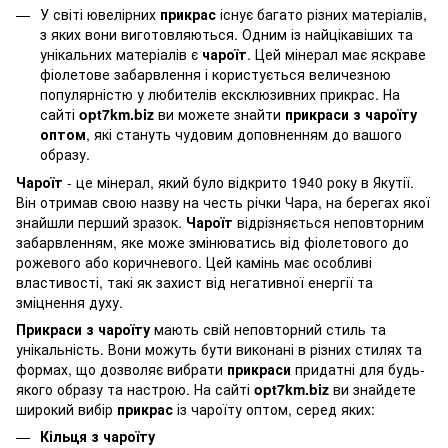
У світі ювелірних
прикрас
існує багато різних матеріалів,
з яких вони виготовляються. Одним із найцікавіших та
унікальних матеріалів є
чароїт
. Цей мінерал має яскраве
фіолетове забарвлення і користується величезною
популярністю у любителів ексклюзивних прикрас. На
сайті
opt7km.biz
ви можете знайти
прикраси з чароїту
оптом
, які стануть чудовим доповненням до вашого
образу.
Чароїт
- це мінерал, який було відкрито 1940 року в Якутії.
Він отримав свою назву на честь річки Чара, на берегах якої
знайшли перший зразок.
Чароїт
відрізняється неповторним
забарвленням, яке може змінюватись від фіолетового до
рожевого або коричневого. Цей камінь має особливі
властивості, такі як захист від негативної енергії та
зміцнення духу.
Прикраси з чароїту
мають свій неповторний стиль та
унікальність. Вони можуть бути виконані в різних стилях та
формах, що дозволяє вибрати
прикраси
придатні для будь-
якого образу та настрою. На сайті
opt7km.biz
ви знайдете
широкий вибір
прикрас
із чароїту оптом, серед яких:
Кільця з чароїту