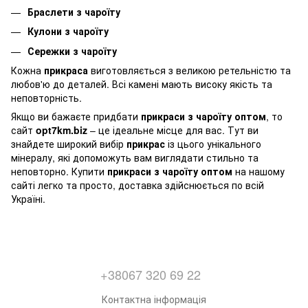
Браслети з чароїту
Кулони з чароїту
Сережки з чароїту
Кожна
прикраса
виготовляється з великою ретельністю та
любов'ю до деталей. Всі камені мають високу якість та
неповторність.
Якщо ви бажаєте придбати
прикраси з чароїту оптом
, то
сайт
opt7km.biz
– це ідеальне місце для вас. Тут ви
знайдете широкий вибір
прикрас
із цього унікального
мінералу, які допоможуть вам виглядати стильно та
неповторно. Купити
прикраси з чароїту оптом
на нашому
сайті легко та просто, доставка здійснюється по всій
Україні.
+38067 320 69 22
Контактна інформація