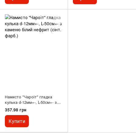
Намисто "Чароїт" гладка
кулька d-12мм+-, L-50см+- з
каменю білий нефрит (сінт.
357.98 грн
фарб.)
Купити