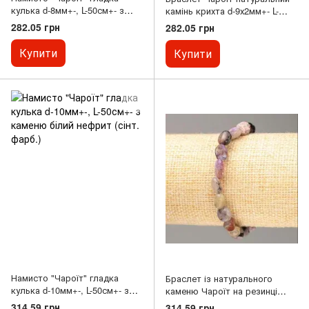
кулька d-8мм+-, L-50см+- з
камінь крихта d-9х2мм+- L-
каменю білий нефрит (сінт.
18см+- (стрейч)
282.05 грн
282.05 грн
фарб.)
Купити
Купити
Намисто "Чароїт" гладка
Браслет із натурального
кулька d-10мм+-, L-50см+- з
каменю Чароїт на резинці
каменю білий нефрит (сінт.
галтування d-9х7(+-)мм обхват
314.59 грн
314.59 грн