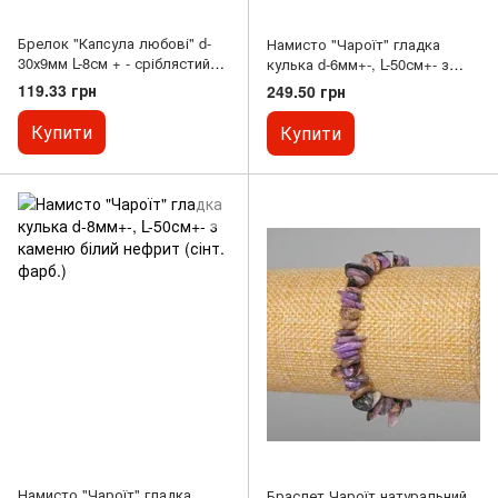
Брелок "Капcула любові" d-
Намисто "Чароїт" гладка
30х9мм L-8см + - сріблястий
кулька d-6мм+-, L-50см+- з
метал
каменю білий нефрит (сінт.
119.33 грн
249.50 грн
фарб.)
Купити
Купити
Намисто "Чароїт" гладка
Браслет Чароїт натуральний