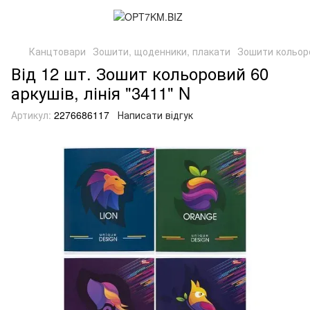
Канцтовари
Зошити, щоденники, плакати
Зошити кольор
Від 12 шт. Зошит кольоровий 60
аркушів, лінія "3411" N
Артикул:
2276686117
Написати відгук