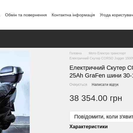
а
Обмін та повернення
Контактна інформація
Угода користува
і
Головна
Мото Електро транспорт
Електричний Скутер CORSO Jogger 1500W
Електричний Скутер 
25Ah GraFen шини 30-1
Очікується
Написати відгук
38 354.00 грн
Повідомити, коли з'яви
Характеристики