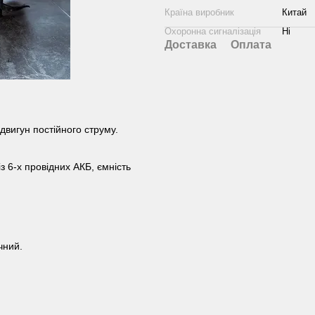
Країна виробник
Китай
Охоронна сигналізація
Ні
Доставка
Оплата
двигун постійного струму.
з 6-х провідних АКБ, ємність
чний.