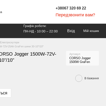
+38067 320 69 22
ча
Передзвонити вам?
Графік роботи:
Вхід
Мій кошик
ПН-НД - 10:00 – 22:00
Електроскутери
-72V-25Ah GraFen шини 30-10"/10"
CORSO Jogger 1500W-72V-
Артикул
CORSO Jogger
0"/10"
1500W GraFen
В бажання
ться