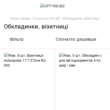
Канцтовари
Блокноти Китай
Обкладинки, візитниці
Обкладинки, візитниці
Фільтр
Спочатку дешевше