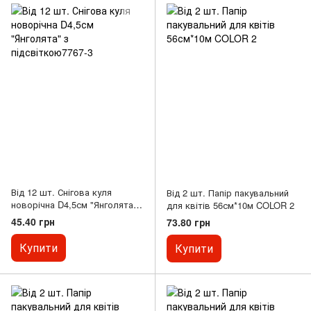
Від 12 шт. Снігова куля
Від 2 шт. Папір пакувальний
новорічна D4,5см "Янголята"
для квітів 56см*10м COLOR 2
з підсвіткою7767-3
45.40 грн
73.80 грн
Купити
Купити