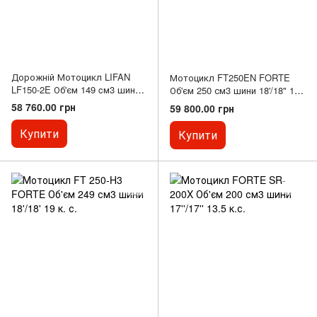
Дорожній Мотоцикл LIFAN
Мотоцикл FT250EN FORTE
LF150-2E Об'єм 149 cм3 шини
Об'єм 250 см3 шини 18'/18" 17
18"-18"
к.с.
58 760.00 грн
59 800.00 грн
Купити
Купити