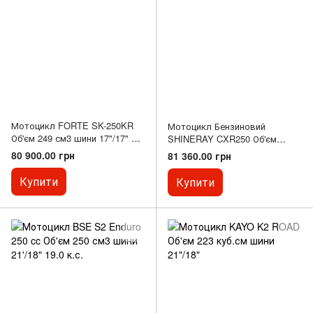
Мотоцикл FORTE SK-250KR
Мотоцикл Бензиновий
Об'єм 249 см3 шини 17"/17" 19
SHINERAY CXR250 Об'єм
к.с.
249м3 шини 21'/18"
80 900.00 грн
81 360.00 грн
Купити
Купити