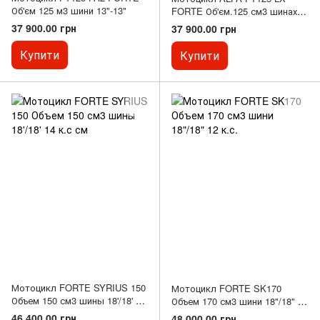
Об'єм 125 м3 шини 13"-13"
FORTE Об'єм.125 см3 шинах
13"/13"
37 900.00 грн
37 900.00 грн
Купити
Купити
Мотоцикл FORTE SYRIUS 150
Мотоцикл FORTE SK170
Объем 150 см3 шины 18'/18' 14
Объем 170 см3 шини 18"/18" 12
к.с см
к.с.
46 400.00 грн
48 000.00 грн