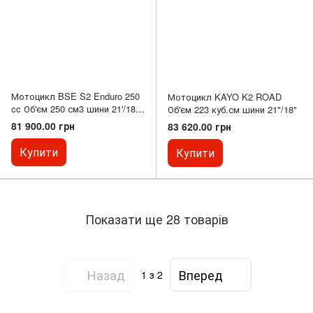
Мотоцикл BSE S2 Enduro 250
Мотоцикл KAYO K2 ROAD
cc Об'єм 250 см3 шини 21'/18"
Об'єм 223 куб.см шини 21"/18"
19.0 к.с.
81 900.00 грн
83 620.00 грн
Купити
Купити
Показати ще 28 товарів
Назад
Вперед
1
з 2