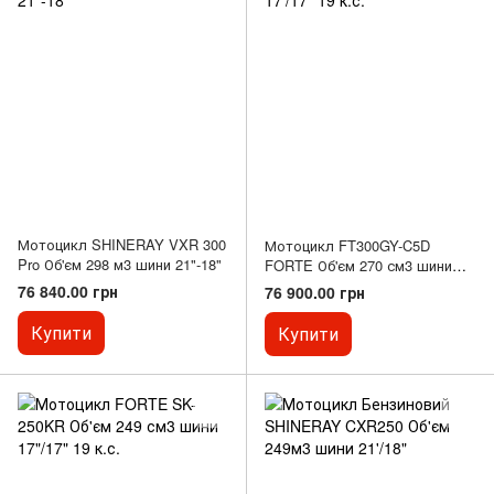
Мотоцикл SHINERAY VXR 300
Мотоцикл FT300GY-C5D
Pro Об'єм 298 м3 шини 21"-18"
FORTE Об'єм 270 см3 шини
17'/17" 19 к.с.
76 840.00 грн
76 900.00 грн
Купити
Купити