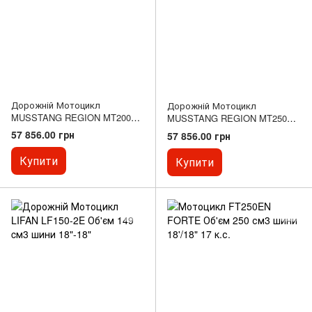
Дорожній Мотоцикл
Дорожній Мотоцикл
MUSSTANG REGION MT200
MUSSTANG REGION MT250
ST Об'єм 197м3 шини 17"-17"
Об'єм 250 куб.см шини 18"-18"
57 856.00 грн
57 856.00 грн
Купити
Купити