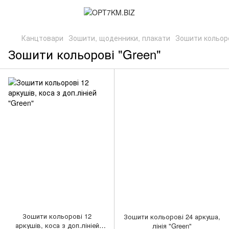
Канцтовари
Зошити, щоденники, плакати
Зошити кольоро
Зошити кольорові "Green"
Зошити кольорові 12
Зошити кольорові 24 аркуша,
аркушів, коса з доп.лініей
лінія "Green"