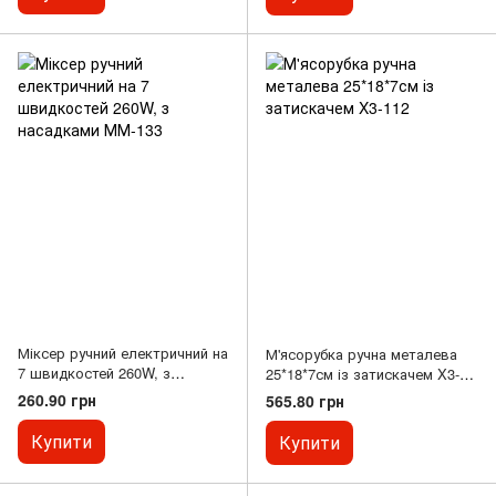
Міксер ручний електричний на
М'ясорубка ручна металева
7 швидкостей 260W, з
25*18*7см із затискачем X3-
насадками ММ-133
112
260.90 грн
565.80 грн
Купити
Купити