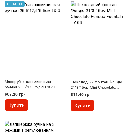
НОВИНКА
Мясорубка алюминиевая
Шоколадний фонтан Фондю
ручная 25,5*17,5*5,5см 10-3
21*8*15см Mini Chocolate
Fondue Fountain TV-68
607.20 грн
611.40 грн
Купити
Купити