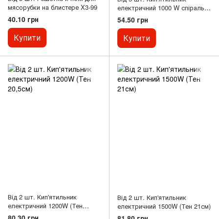
мясорубки на блистере X3-99
електричний 1000 W спіраль
1000W(Тен 18см )
40.10 грн
54.50 грн
Купити
Купити
Від 2 шт. Кип'ятильник
Від 2 шт. Кип'ятильник
електричний 1200W (Тен
електричний 1500W (Тен 21см)
20,5см)
80.30 грн
81.80 грн