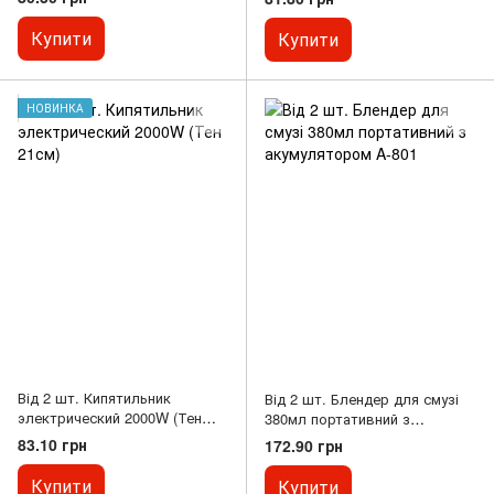
Купити
Купити
НОВИНКА
Від 2 шт. Кипятильник
Від 2 шт. Блендер для смузі
электрический 2000W (Тен
380мл портативний з
21см)
акумулятором A-801
83.10 грн
172.90 грн
Купити
Купити