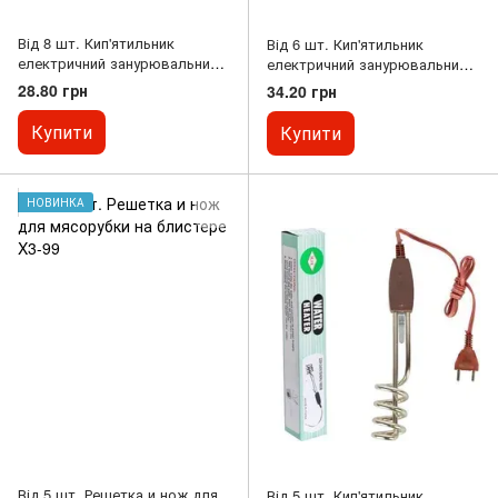
Від 8 шт. Кип'ятильник
Від 6 шт. Кип'ятильник
електричний занурювальний
електричний занурювальний
500W А (ТЕН 10,5см)
500W (ТЕН 12см)
28.80 грн
34.20 грн
Купити
Купити
НОВИНКА
Від 5 шт. Решетка и нож для
Від 5 шт. Кип'ятильник