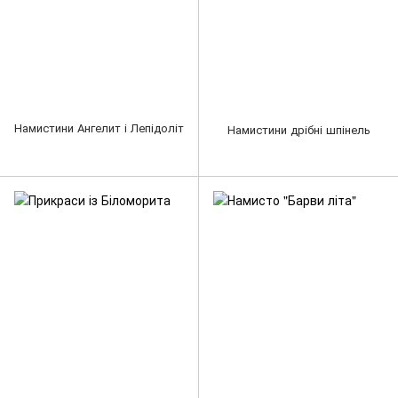
Намистини Ангелит і Лепідоліт
Намистини дрібні шпінель