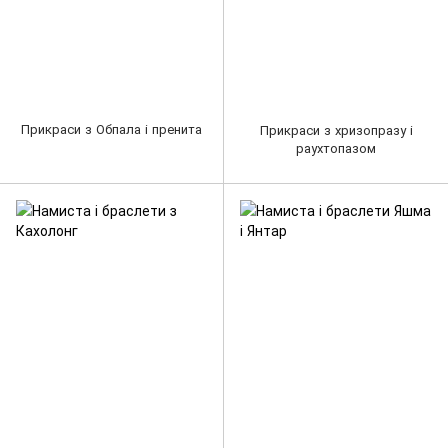
Прикраси з Обпала і пренита
Прикраси з хризопразу і
раухтопазом