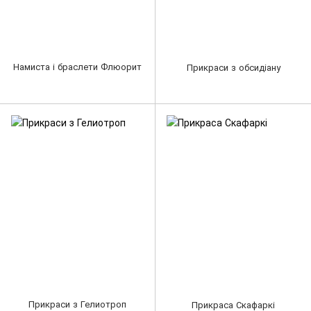
Намиста і браслети Флюорит
Прикраси з обсидіану
Прикраси з Гелиотроп
Прикраса Скафаркі