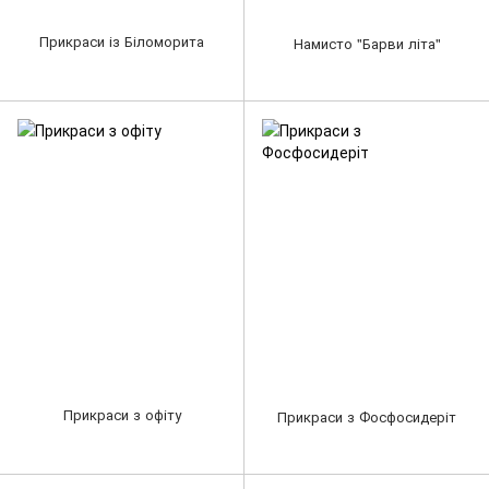
Прикраси із Біломорита
Намисто "Барви літа"
Прикраси з офіту
Прикраси з Фосфосидеріт