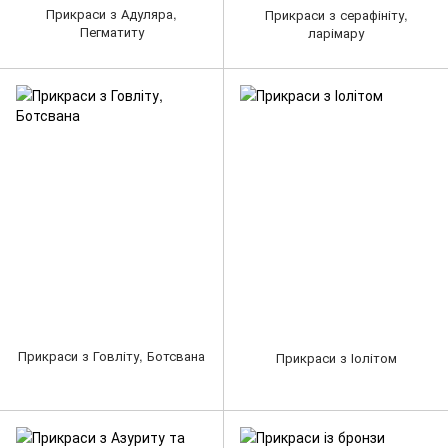
Прикраси з Адуляра,
Прикраси з серафініту,
Пегматиту
ларімару
Прикраси з Говліту, Ботсвана
Прикраси з Іолітом