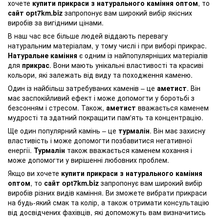
хочете
купити прикраси з натурального каміння оптом
, то
сайт opt7km.biz
запропонує вам широкий вибір якісних
виробів за вигідними цінами.
В наш час все більше людей віддають перевагу
натуральним матеріалам, у тому числі і при виборі прикрас.
Натуральне каміння
є одним із найпопулярніших матеріалів
для
прикрас
. Вони мають унікальні властивості та красиві
кольори, які залежать від виду та походження каменю.
Один із найбільш затребуваних каменів – це
аметист
. Він
має заспокійливий ефект і може допомогти у боротьбі з
безсонням і стресом. Також,
аметист
вважається каменем
мудрості та здатний покращити пам'ять та концентрацію.
Ще один популярний камінь – це
турмалін
. Він має захисну
властивість і може допомогти позбавитися негативної
енергії.
Турмалін
також вважається каменем кохання і
може допомогти у вирішенні любовних проблем.
Якщо ви хочете
купити прикраси з натурального каміння
оптом
, то
сайт opt7km.biz
запропонує вам широкий вибір
виробів різних видів каміння. Ви зможете вибрати прикраси
на будь-який смак та колір, а також отримати консультацію
від досвідчених фахівців, які допоможуть вам визначитись