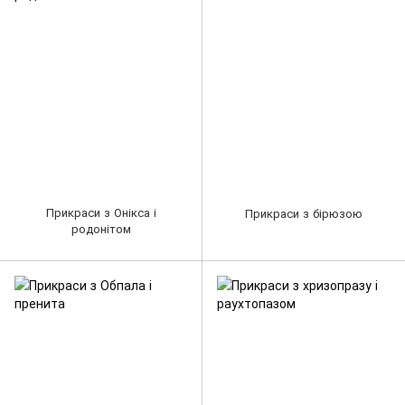
Прикраси з Онікса і
Прикраси з бірюзою
родонітом