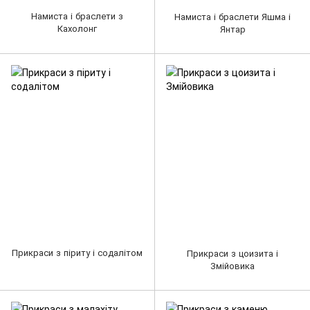
Намиста і браслети з
Намиста і браслети Яшма і
Кахолонг
Янтар
Прикраси з піриту і содалітом
Прикраси з цоизита і
Змійовика