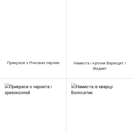
Прикраси з Річкових перлин
Намиста і кулони Варисцит і
Жадеит