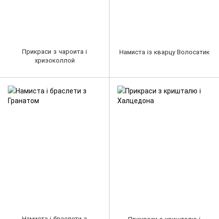
Прикраси з чароита і
Намиста із кварцу Волосатик
хризоколлой
Намиста і браслети з
Прикраси з кришталю і