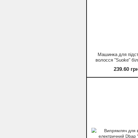
Машинка для підс
волосся "Suoke" бі
239.60 гр