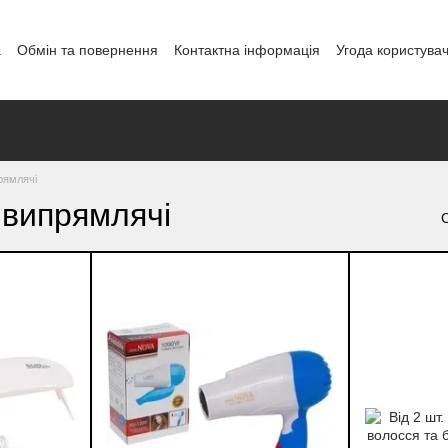
а
Обмін та повернення
Контактна інформація
Угода користува
і
рямлячі
 випрямлячі