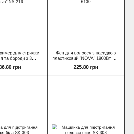
 Тример для стрижки
Фен для волосся з насадкою
я та бороди з 3
пластиковий "NOVA" 1800Вт NV-
ми "Nova" NS-216
6130
86.80 грн
225.80 грн