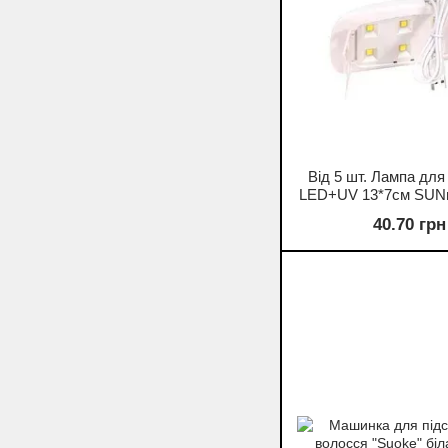
Від 5 шт. Лампа для
LED+UV 13*7см SUNm
10/62-7
40.70 грн