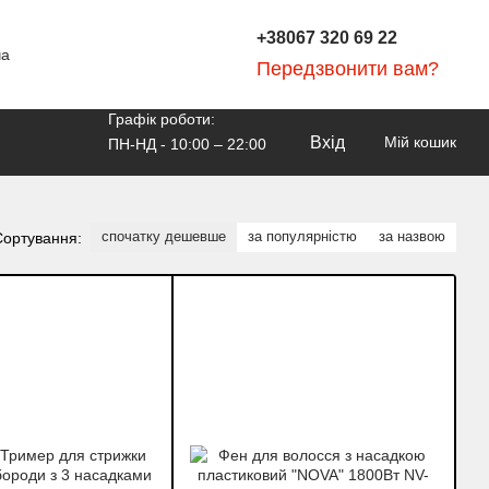
+38067 320 69 22
ча
Передзвонити вам?
Графік роботи:
Вхід
Мій кошик
ПН-НД - 10:00 – 22:00
спочатку дешевше
за популярністю
за назвою
Сортування: