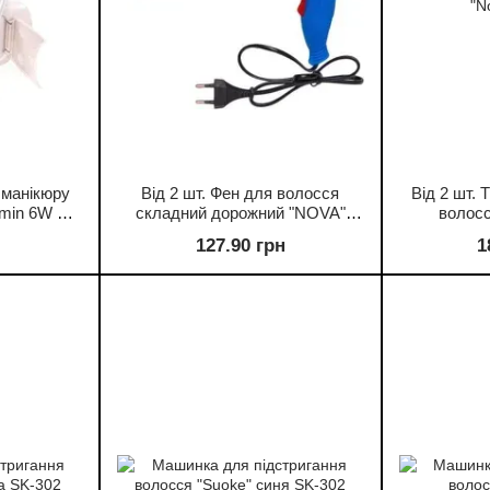
 манікюру
Від 2 шт. Фен для волосся
Від 2 шт.
in 6W 62-
складний дорожний "NOVA"
волосс
1000Вт NV-1290
насадка
127.90 грн
1