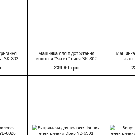
тригання
Машинка для підстригання
Машинка 
ла SK-302
волосся "Suoke" синя SK-302
волос
н
239.60 грн
2