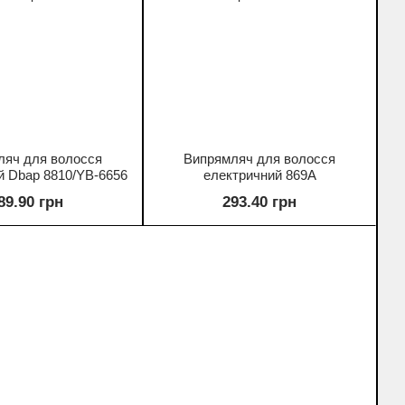
ляч для волосся
Випрямляч для волосся
й Dbap 8810/YB-6656
електричний 869A
89.90 грн
293.40 грн