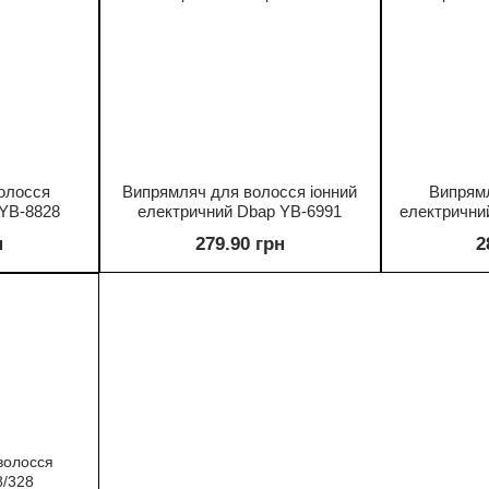
олосся
Випрямляч для волосся іонний
Випрям
 YB-8828
електричний Dbap YB-6991
електрични
н
279.90 грн
2