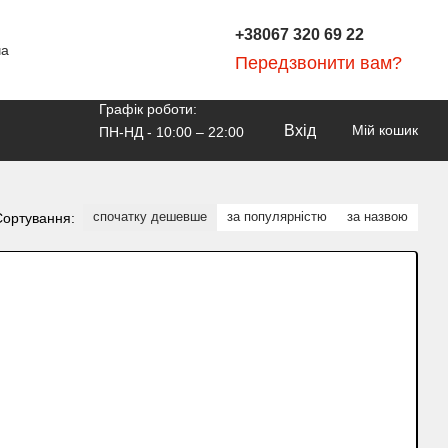
+38067 320 69 22
ча
Передзвонити вам?
Графік роботи:
Вхід
Мій кошик
ПН-НД - 10:00 – 22:00
спочатку дешевше
за популярністю
за назвою
Сортування: