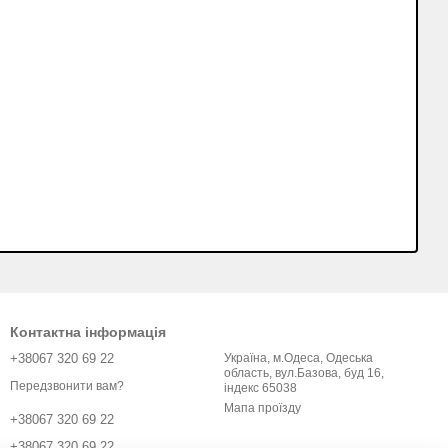
Контактна інформація
+38067 320 69 22
Україна, м.Одеса, Одеська
область, вул.Базова, буд 16,
Передзвонити вам?
індекс 65038
Мапа проїзду
+38067 320 69 22
+38067 320 69 22