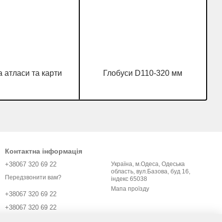
 атласи та карти
Глобуси D110-320 мм
Контактна інформація
+38067 320 69 22
Україна, м.Одеса, Одеська
область, вул.Базова, буд 16,
Передзвонити вам?
індекс 65038
Мапа проїзду
+38067 320 69 22
+38067 320 69 22
v.opt7km@gmail.com