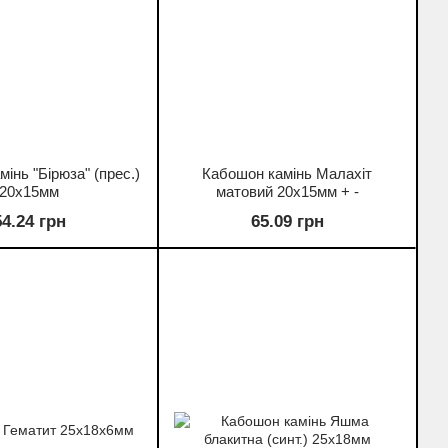
інь "Бірюза" (прес.)
Кабошон камінь Малахіт
20х15мм
матовий 20х15мм + -
54.24 грн
65.09 грн