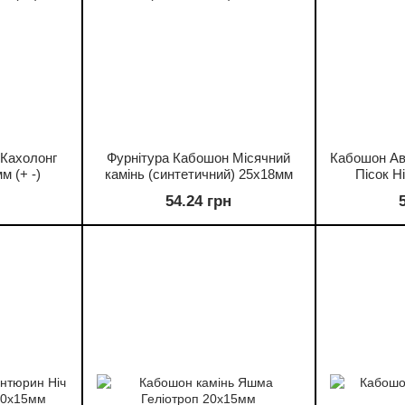
 Кахолонг
Фурнітура Кабошон Місячний
Кабошон Ава
м (+ -)
камінь (синтетичний) 25х18мм
Пісок Н
54.24 грн