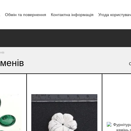
а
Обмін та повернення
Контактна інформація
Угода користува
і
нів
менів