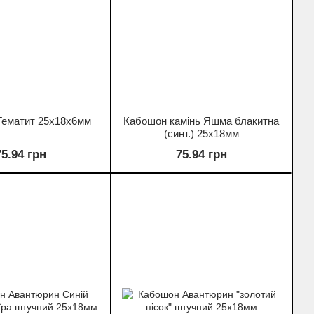
Гематит 25х18х6мм
Кабошон камінь Яшма блакитна
(синт.) 25х18мм
75.94 грн
75.94 грн