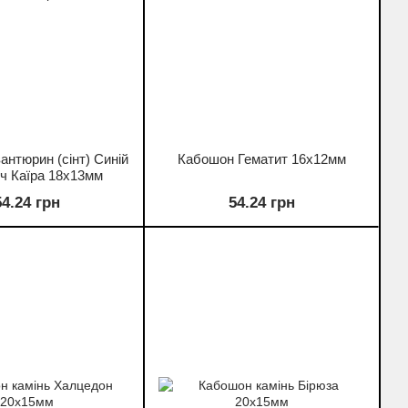
нтюрин (сінт) Синій
Кабошон Гематит 16х12мм
іч Каїра 18х13мм
54.24 грн
54.24 грн