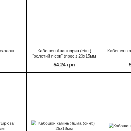
ахолонг
Кабошон Авантюрин (сінт.)
Кабошон кам
"золотий пісок" (прес.) 20х15мм
54.24 грн