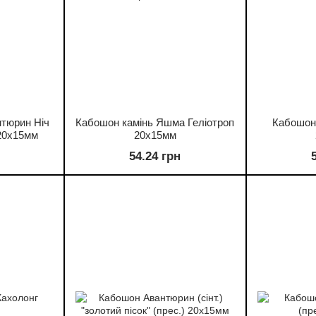
нтюрин Ніч
Кабошон камінь Яшма Геліотроп
Кабошон
 20х15мм
20х15мм
54.24 грн