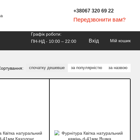
+38067 320 69 22
ча
Передзвонити вам?
Графік роботи:
Вхід
Мій кошик
ПН-НД - 10:00 – 22:00
спочатку дешевше
за популярністю
за назвою
Сортування: