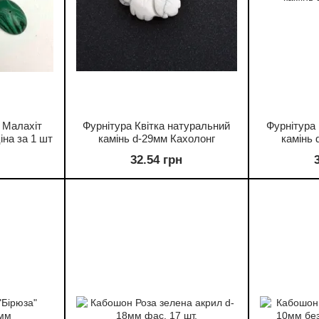
 Малахіт
Фурнітура Квітка натуральний
Фурнітура 
іна за 1 шт
камінь d-29мм Кахолонг
камінь 
32.54 грн