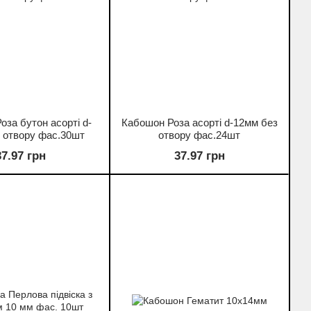
оза бутон асорті d-
Кабошон Роза асорті d-12мм без
 отвору фас.30шт
отвору фас.24шт
37.97 грн
37.97 грн