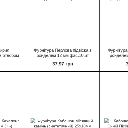
акрил
Фурнітура Перлова підвіска з
Фурнітура
з отвором
ронделем 12 мм фас.10шт
ронделем
37.97 грн