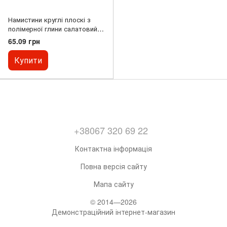
Намистини круглі плоскі з
полімерної глини салатовий d-
6х1мм + - L-40см + -
65.09 грн
Купити
+38067 320 69 22
Контактна інформація
Повна версія сайту
Мапа сайту
© 2014—2026
Демонстраційний інтернет-магазин