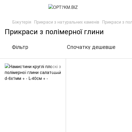
Біжутерія
Прикраси з натуральних каменів
Прикраси з пол
Прикраси з полімерної глини
Фільтр
Спочатку дешевше