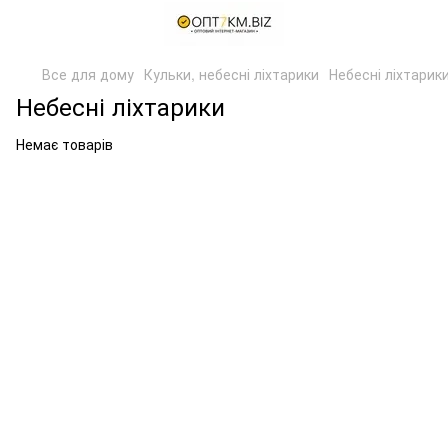
Все для дому
Кульки, небесні ліхтарики
Небесні ліхтарик
Небесні ліхтарики
Немає товарів