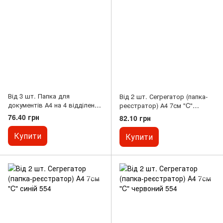
Від 3 шт. Папка для
Від 2 шт. Сегрегатор (папка-
документів А4 на 4 відділення
реєстратор) А4 7см "C"
пластикова на гумці DL5226
чорний 554
76.40 грн
82.10 грн
мікс
Купити
Купити