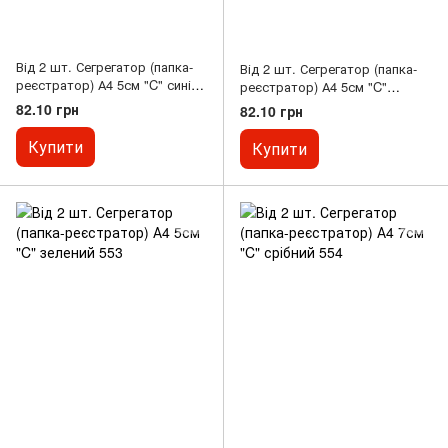
Від 2 шт. Сегрегатор (папка-
Від 2 шт. Сегрегатор (папка-
реєстратор) А4 5см "C" синій
реєстратор) А4 5см "C"
553
червоний 553
82.10 грн
82.10 грн
Купити
Купити