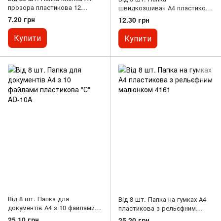
прозора пластикова 12
швидкозшивач А4 пластикова
мікрон A4-209-12C
з планкою-затискачем DL5349
7.20 грн
12.30 грн
мікс
Купити
Купити
Від 8 шт. Папка для
Від 8 шт. Папка на гумках А4
документів А4 з 10 файлами
пластикова з рельєфним
пластикова "С" AD-10A
малюнком 4161
25.10 грн
25.20 грн