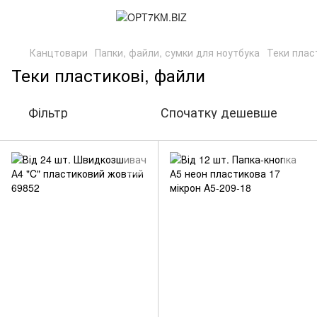
Канцтовари
Папки, файли, сумки для ноутбука
Теки плас
Теки пластикові, файли
Фільтр
Спочатку дешевше