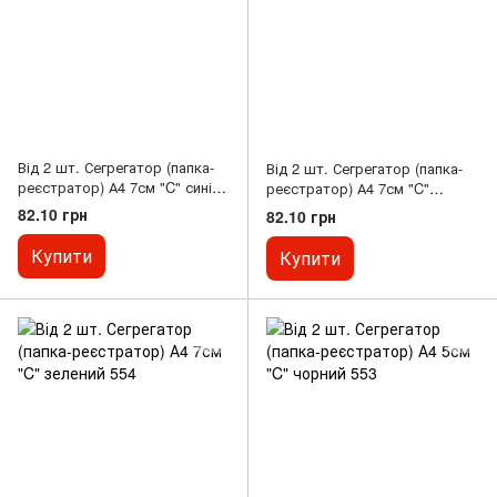
Від 2 шт. Сегрегатор (папка-
Від 2 шт. Сегрегатор (папка-
реєстратор) А4 7см "C" синій
реєстратор) А4 7см "C"
554
червоний 554
82.10 грн
82.10 грн
Купити
Купити