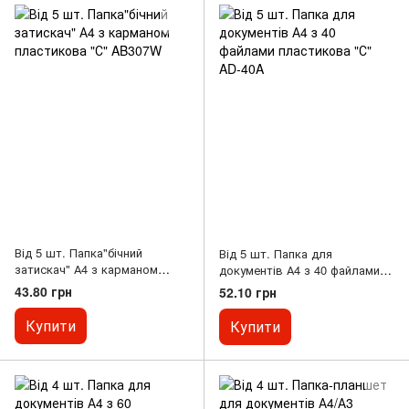
Від 5 шт. Папка"бічний
Від 5 шт. Папка для
затискач" А4 з карманом
документів А4 з 40 файлами
пластикова "С" AB307W
пластикова "С" AD-40A
43.80 грн
52.10 грн
Купити
Купити