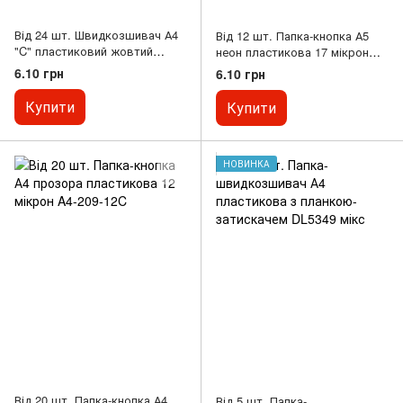
Від 24 шт. Швидкозшивач А4
Від 12 шт. Папка-кнопка А5
"C" пластиковий жовтий
неон пластикова 17 мікрон
69852
A5-209-18
6.10 грн
6.10 грн
Купити
Купити
НОВИНКА
Від 20 шт. Папка-кнопка А4
Від 5 шт. Папка-