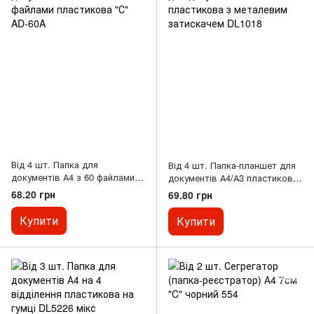
Від 4 шт. Папка для
Від 4 шт. Папка-планшет для
документів А4 з 60 файлами
документів А4/А3 пластикова
пластикова "С" AD-60A
з металевим затискачем
68.20 грн
69.80 грн
DL1018
Купити
Купити