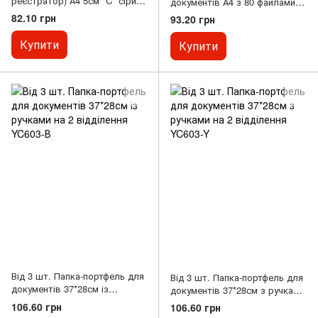
реєстратор) А4 5см "C" сірий
документів А4 з 80 файлами
553
пластикова "С" AD-80A
82.10 грн
93.20 грн
Купити
Купити
Від 3 шт. Папка-портфель для
Від 3 шт. Папка-портфель для
документів 37*28см із
документів 37*28см з ручками
ручками на 2 відділення
на 2 відділення YC603-Y
106.60 грн
106.60 грн
YC603-В