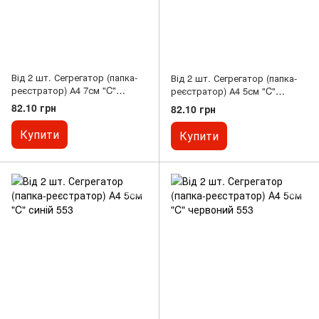
Від 2 шт. Сегрегатор (папка-
Від 2 шт. Сегрегатор (папка-
реєстратор) А4 7см "C"
реєстратор) А4 5см "C"
зелений 554
чорний 553
82.10 грн
82.10 грн
Купити
Купити