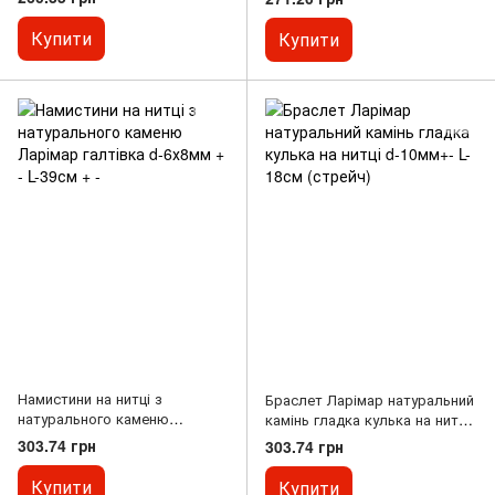
Купити
Купити
Намистини на нитці з
Браслет Ларімар натуральний
натурального каменю
камінь гладка кулька на нитці
Ларімар галтівка d-6х8мм + -
d-10мм+- L-18см (стрейч)
303.74 грн
303.74 грн
L-39см + -
Купити
Купити