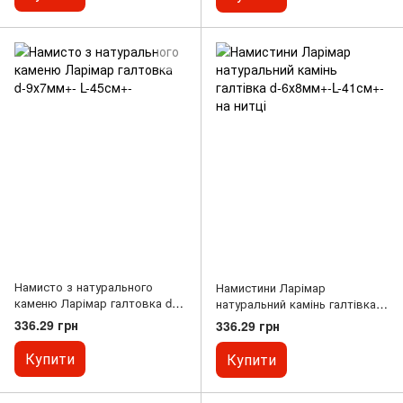
Намисто з натурального
Намистини Ларімар
каменю Ларімар галтовка d-
натуральний камінь галтівка
9х7мм+- L-45см+-
d-6х8мм+-L-41см+- на нитці
336.29 грн
336.29 грн
Купити
Купити