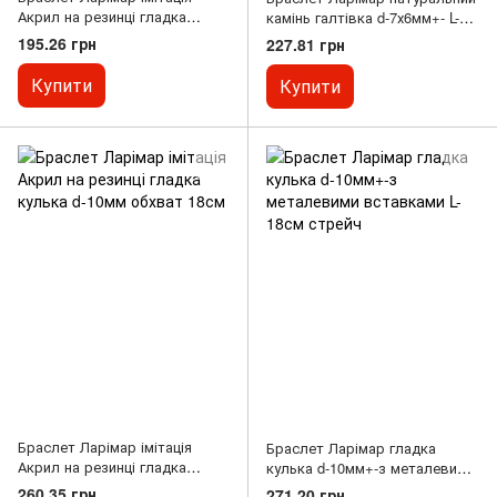
Акрил на резинці гладка
камінь галтівка d-7х6мм+- L-
кулька d-8мм обхват 18см
18см+- (стрейч)
195.26 грн
227.81 грн
Купити
Купити
Браслет Ларімар імітація
Браслет Ларімар гладка
Акрил на резинці гладка
кулька d-10мм+-з металевими
кулька d-10мм обхват 18см
вставками L-18см стрейч
260.35 грн
271.20 грн