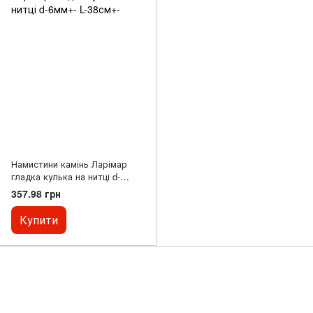
Намистини камінь Ларімар
гладка кулька на нитці d-
6мм+- L-38см+-
357.98 грн
Купити