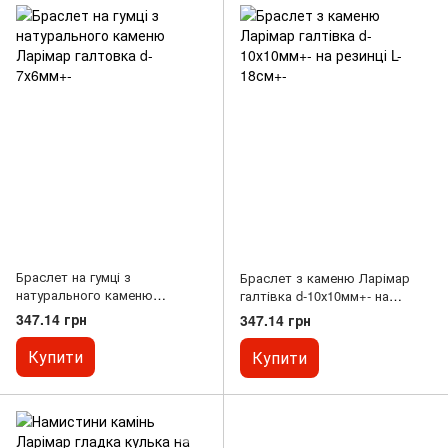
Браслет на гумці з
Браслет з каменю Ларімар
натурального каменю
галтівка d-10х10мм+- на
Ларімар галтовка d-7х6мм+-
резинці L-18см+-
347.14 грн
347.14 грн
Купити
Купити