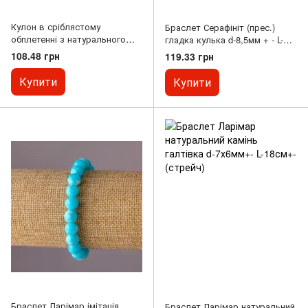
Кулон в сріблястому
Браслет Серафініт (прес.)
обплетенні з натурального
гладка кулька d-8,5мм + - L-
каменю Серафініт d-35х20мм+-
18см + - (стрейч)
108.48 грн
119.33 грн
Купити
Купити
Браслет Ларімар імітація
Браслет Ларімар натуральний