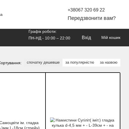
+38067 320 69 22
ча
Передзвонити вам?
Графік роботи:
Вхід
Мій кошик
ПН-НД - 10:00 – 22:00
спочатку дешевше
за популярністю
за назвою
Сортування: