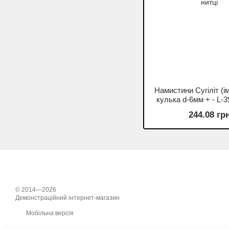
Намистини Сугіліт (ім
кулька d-6мм + - L-3
нитці
244.08 гр
© 2014—2026
Демонстраційний інтернет-магазин
Мобільна версія