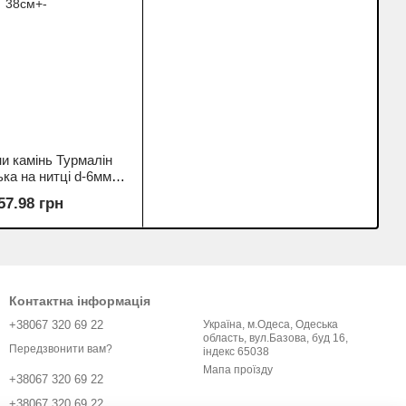
и камінь Турмалін
ька на нитці d-6мм+-
L-38см+-
57.98 грн
Контактна інформація
+38067 320 69 22
Україна, м.Одеса, Одеська
область, вул.Базова, буд 16,
Передзвонити вам?
індекс 65038
Мапа проїзду
+38067 320 69 22
+38067 320 69 22