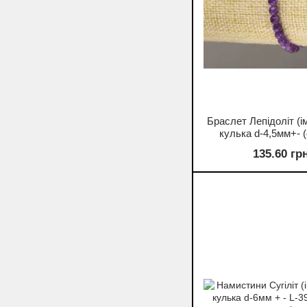
Браслет Лепідоліт (ім
кулька d-4,5мм+- 
135.60 гр