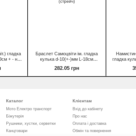
іт.) гладка
Браслет Самоцвіти ім. гладка
Намистин
9см + - на
кулька d-10(+-)мм L-18см
гладка кул
(стрейч)
н
282.05 грн
3
Каталог
Клієнтам
Мото Електро транспорт
Вхід до кабінету
Біжутерія
Про нас
Рушники, хустки, серветки
Оплата і доставка
Канцтовари
Обмін та повернення