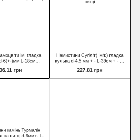
амоцвіти ім. гладка
Намистини Сугіліт( іміт.) гладка
d-6(+-)мм L-18см
кулька d-4,5 мм + - L-39см + - на
(стрейч)
нитці
06.11 грн
227.81 грн