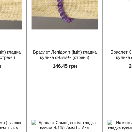
іт.) гладка
Браслет Лепідоліт (іміт.) гладка
Браслет С
(стрейч)
кулька d-6мм+- (стрейч)
кулька 
н
146.45 грн
2