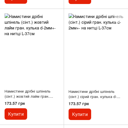
Намистини дрібні шпінель
Намистини дрібні шпінель
(сінт.) жовтий лайм гран.
(сінт.) сірий гран. кулька d-
кулька d-2мм+- на нитці L-37см
2мм+- на нитці L-37см
173.57 грн
173.57 грн
Купити
Купити