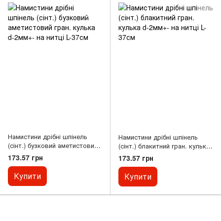
Намистини дрібні шпінель
Намистини дрібні шпінель
(сінт.) бузковий аметистовий
(сінт.) блакитний гран. кулька
гран. кулька d-2мм+- на нитці
d-2мм+- на нитці L-37см
173.57 грн
173.57 грн
L-37см
Купити
Купити