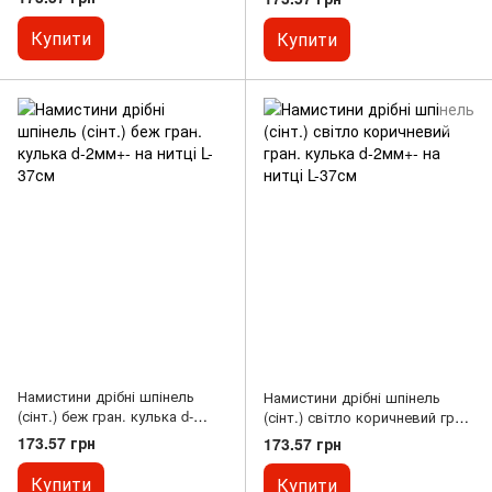
Купити
Купити
Намистини дрібні шпінель
Намистини дрібні шпінель
(сінт.) беж гран. кулька d-
(сінт.) світло коричневий гран.
2мм+- на нитці L-37см
кулька d-2мм+- на нитці L-37см
173.57 грн
173.57 грн
Купити
Купити