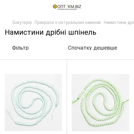
Біжутерія
Прикраси з натуральних каменів
Намистини дрі
Намистини дрібні шпінель
Фільтр
Спочатку дешевше