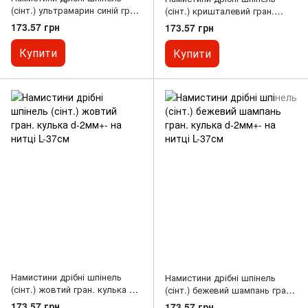
(сінт.) ультрамарин синій гран.
(сінт.) кришталевий гран.
кулька d-2мм+- на нитці L-37см
кулька d-2мм+- на нитці L-37см
173.57 грн
173.57 грн
Купити
Купити
Намистини дрібні шпінель
Намистини дрібні шпінель
(сінт.) жовтий гран. кулька d-
(сінт.) бежевий шампань гран.
2мм+- на нитці L-37см
кулька d-2мм+- на нитці L-37см
173.57 грн
173.57 грн