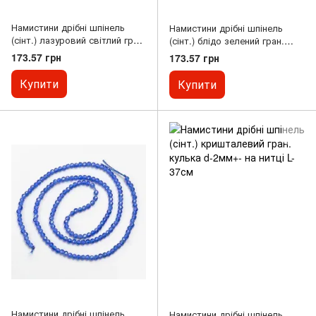
Намистини дрібні шпінель
Намистини дрібні шпінель
(сінт.) лазуровий світлий гран.
(сінт.) блідо зелений гран.
кулька d-2мм+- на нитці L-37см
кулька d-2мм+- на нитці L-37см
173.57 грн
173.57 грн
Купити
Купити
Намистини дрібні шпінель
Намистини дрібні шпінель