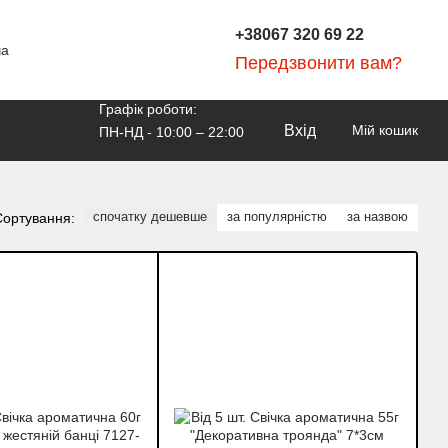
+38067 320 69 22
ча
Передзвонити вам?
Графік роботи:
Вхід
Мій кошик
ПН-НД - 10:00 – 22:00
спочатку дешевше
за популярністю
за назвою
Сортування: