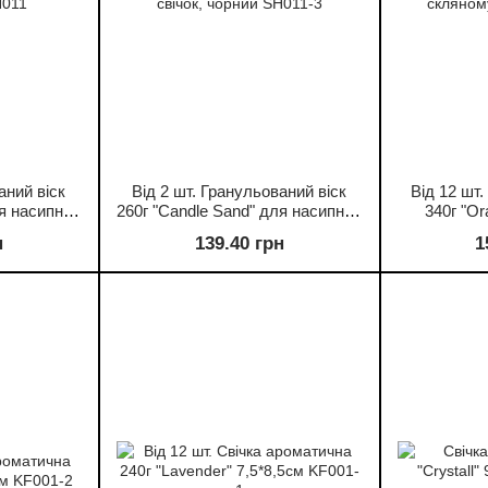
аний віск
Від 2 шт. Гранульований віск
Від 12 шт
ля насипних
260г "Candle Sand" для насипних
340г "Or
SH011
свічок, чорний SH011-3
скляному
н
139.40 грн
1