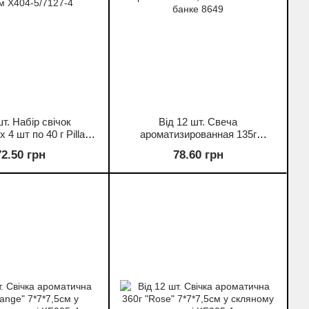
шт. Набір свічок
Від 12 шт. Свеча
х 4 шт по 40 г Pillar
ароматизированная 135г
см X404-5/7127-4
"Орнамент" 7*4,5см в жестяной
72.50 грн
78.60 грн
банке 8649