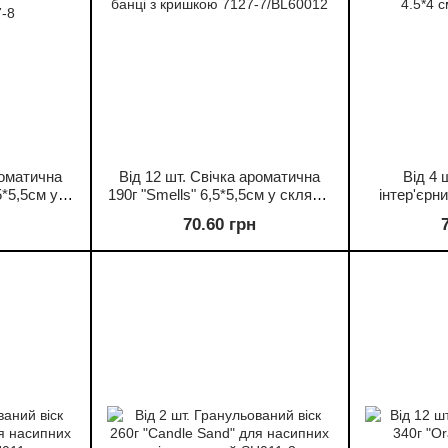
роматична
Від 12 шт. Свічка ароматична
Від 4 
5*5,5см у
190г "Smells" 6,5*5,5см у скляній
інтер'єрни
кришкою
банці з кришкою 7127-7/BL60012
4.5*4 
70.60 грн
7-8