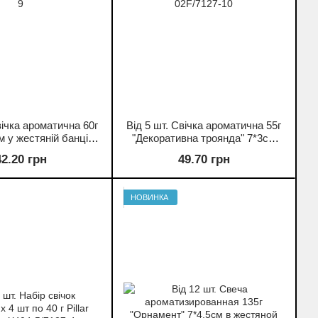
вічка ароматична 60г
Від 5 шт. Свічка ароматична 55г
см у жестяній банці
"Декоративна троянда" 7*3см
7127-9
02F/7127-10
42.20 грн
49.70 грн
НОВИНКА