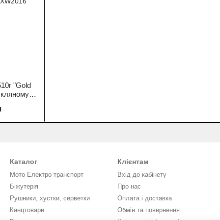
10г "Gold
 скляному
 AXW2016
н
Каталог
Клієнтам
Мото Електро транспорт
Вхід до кабінету
Біжутерія
Про нас
Рушники, хустки, серветки
Оплата і доставка
Канцтовари
Обмін та повернення