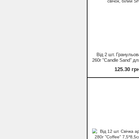
Від 2 шт. Гранульов
260г "Candle Sand" д
свічок, білий 
125.30 гр