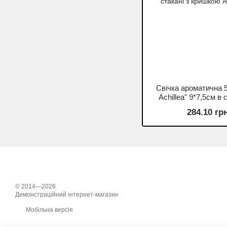
Свічка ароматична 5
Achillea" 9*7,5см в
стакані з кришкою
284.10 гр
© 2014—2026
Демонстраційний інтернет-магазин
Мобільна версія