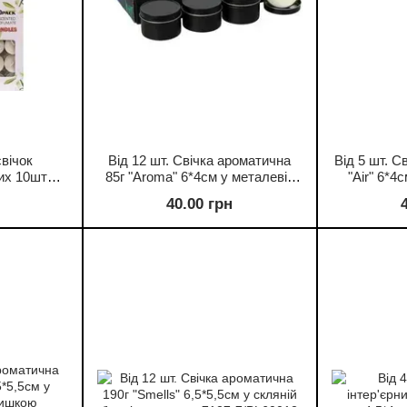
свічок
Від 12 шт. Свічка ароматична
Від 5 шт. С
их 10шт
85г "Aroma" 6*4см у металевій
"Air" 6*4
-36
банці B64012/7127-6
40.00 грн