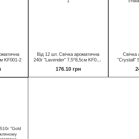
роматична
Від 12 шт. Свічка ароматична
Свічка 
см KF001-2
240г "Lavender" 7,5*8,5см KF001-
"Crystall"
1
стак
н
176.10 грн
2