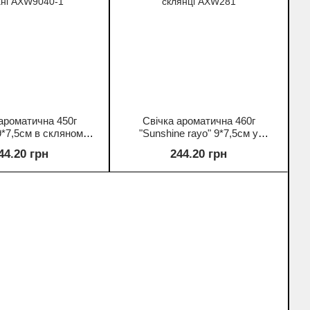
ароматична 450г
Свічка ароматична 460г
 9*7,5см в скляному
"Sunshine rayo" 9*7,5см у
ані AXW9040-1
скляній склянці AXW281
44.20 грн
244.20 грн