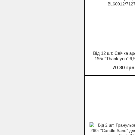
Від 12 шт. Свічка а
195г "Thank you" 6,
скляній банці з 
70.30 грн
BL60012/712