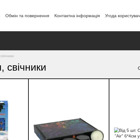
а
Обмін та повернення
Контактна інформація
Угода користува
і
 свічники
, свічники