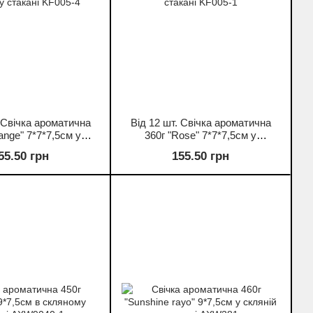
. Свічка ароматична
Від 12 шт. Свічка ароматична
ange" 7*7*7,5см у
360г "Rose" 7*7*7,5см у
 стакані KF005-4
скляному стакані KF005-1
55.50 грн
155.50 грн