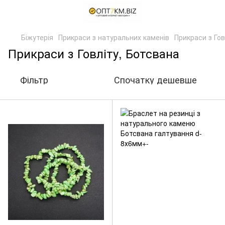
Біжутерія
Прикраси з натуральних каменів
Прикраси з Гов
Прикраси з Говліту, Ботсвана
Фільтр
Спочатку дешевше