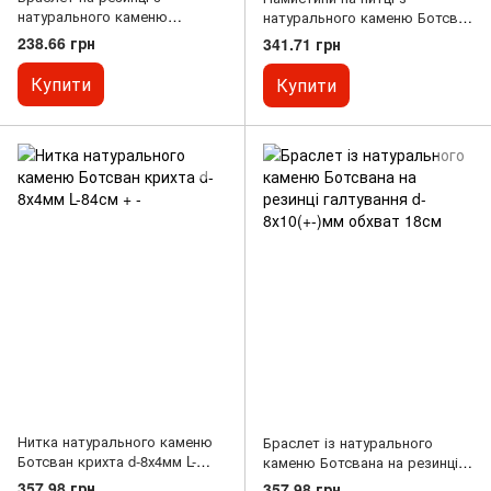
натурального каменю
натурального каменю Ботсван
Ботсвана галтування d-
галтівка d-8х6мм L-40см + -
238.66 грн
341.71 грн
8х6мм+-
Купити
Купити
Нитка натурального каменю
Браслет із натурального
Ботсван крихта d-8х4мм L-
каменю Ботсвана на резинці
84см + -
галтування d-8х10(+-)мм
357.98 грн
357.98 грн