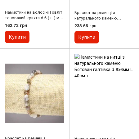
Намистини на волосіні Говліт
Браслет на резинці з
тонований крихта d-6 (+ -) мм
натурального каменю
L-80см
Ботсвана галтування d-
162.72 грн
238.66 грн
8х6мм+-
Купити
Купити
Браслет на резинці з
Намистини на нитці з