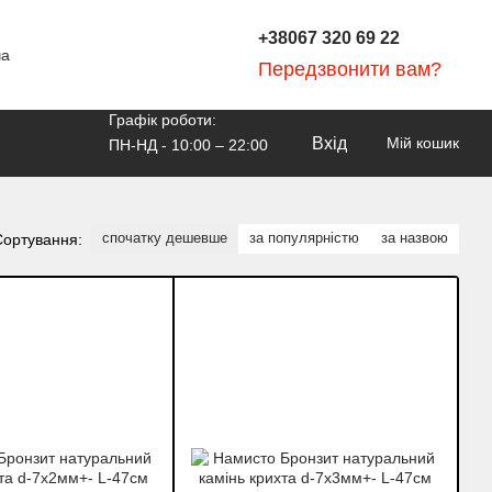
+38067 320 69 22
ча
Передзвонити вам?
Графік роботи:
Вхід
Мій кошик
ПН-НД - 10:00 – 22:00
спочатку дешевше
за популярністю
за назвою
Сортування: