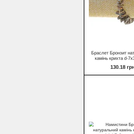
Браслет Бронзит на
камінь крихта d-7х
18см+- (стре
130.18 гр