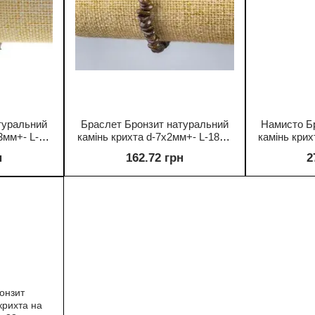
туральний
Браслет Бронзит натуральний
Намисто Б
3мм+- L-
камінь крихта d-7х2мм+- L-18см
камінь кри
йч)
(стрейч)
н
162.72 грн
2