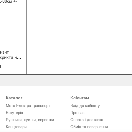
нзит
крихта на
L-88см +-
н
Каталог
Клієнтам
Мото Електро транспорт
Вхід до кабінету
Біжутерія
Про нас
Рушники, хустки, серветки
Оплата і доставка
Канцтовари
Обмін та повернення