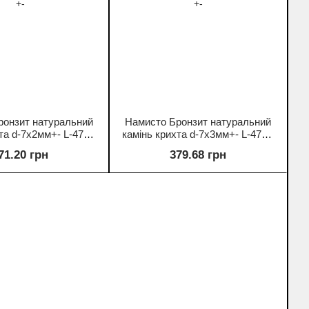
ронзит натуральний
Намисто Бронзит натуральний
хта d-7х2мм+- L-47см
камінь крихта d-7х3мм+- L-47см
+-
+-
71.20 грн
379.68 грн