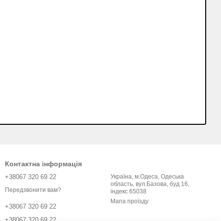
Контактна інформація
+38067 320 69 22
Україна, м.Одеса, Одеська
область, вул.Базова, буд 16,
Передзвонити вам?
індекс 65038
Мапа проїзду
+38067 320 69 22
+38067 320 69 22