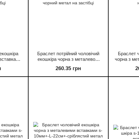
екошкіра
Браслет потрійний чоловічий
Браслет ч
 вставками
екошкіра чорна з металевою
чорна з ме
сріблястий
вставкою s-12-25мм+- L-22см+-
s-10-22мм
н
260.35 грн
2
ібці
чорний метал на застібці
мета