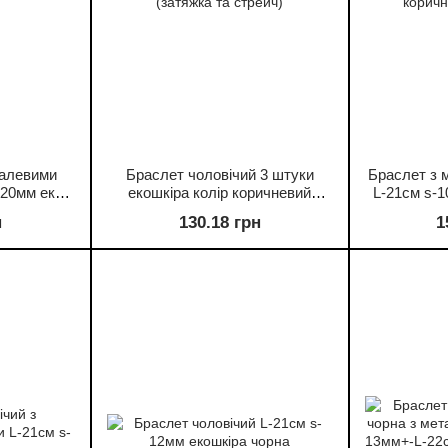
талевими
Браслет чоловічий 3 штуки
Браслет з 
-20мм еко
екошкіра колір коричневий
L-21см s-1
невий на
(затяжка та стрейч)
коричн
н
130.18 грн
1