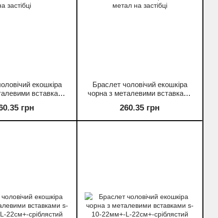
оловічий екошкіра
Браслет чоловічий екошкіра
талевими вставками
чорна з металевими вставками
-22см+-золотистий
s-10-19мм+-L-22см+-сріблястий
60.35 грн
260.35 грн
л на застібці
метал на застібці