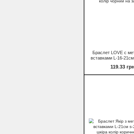
Браслет LOVE c ме
вставками L-16-21см
колір чорний на з
119.33 гр