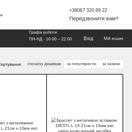
+38067 320 69 22
ча
Передзвонити вам?
Графік роботи:
Вхід
Мій кошик
ПН-НД - 10:00 – 22:00
спочатку дешевше
за популярністю
за назвою
Сортування: