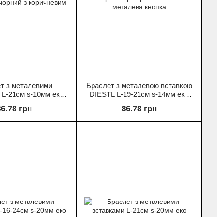
т з металевими
Браслет з металевою вставкою
 L-21см s-10мм еко
DIESTL L-19-21см s-14мм еко
 чорний з коричневим
шкіра колір чорний застібка
86.78 грн
86.78 грн
металева кнопка