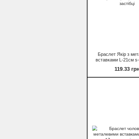
Браслет Якір з ме
вставками L-21см s
шкіра колір корич
119.33 гр
застібці