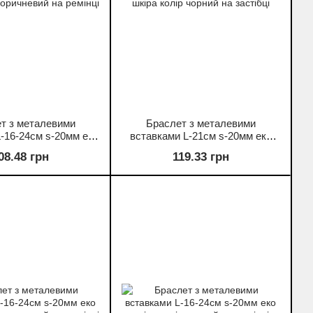
т з металевими
Браслет з металевими
-16-24см s-20мм еко
вставками L-21см s-20мм еко
лір коричневий на
шкіра колір чорний на застібці
08.48 грн
119.33 грн
ремінці