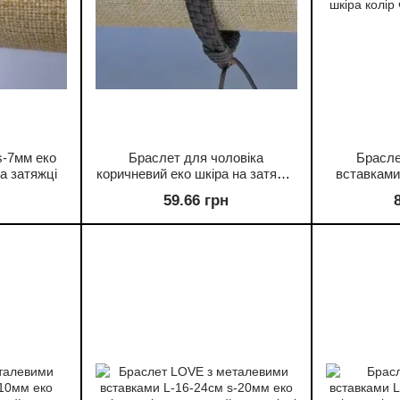
s-7мм еко
Браслет для чоловіка
Брасле
на затяжці
коричневий еко шкіра на затяжці
вставками
обхват 18-24см
шкіра колір
59.66 грн