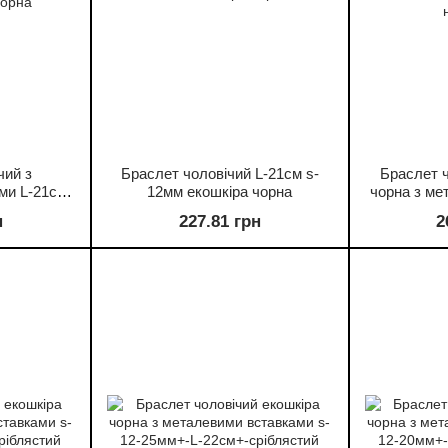
чий з
Браслет чоловічий L-21см s-
Браслет ч
ми L-21см
12мм екошкіра чорна
чорна з ме
 чорна
s-13мм+-L
н
227.81 грн
2
мета