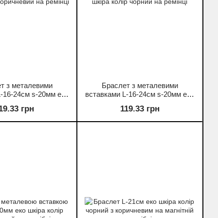
т з металевими
Браслет з металевими
-16-24см s-20мм еко
вставками L-16-24см s-20мм еко
лір коричневий на
шкіра колір чорний на ремінці
19.33 грн
119.33 грн
ремінці