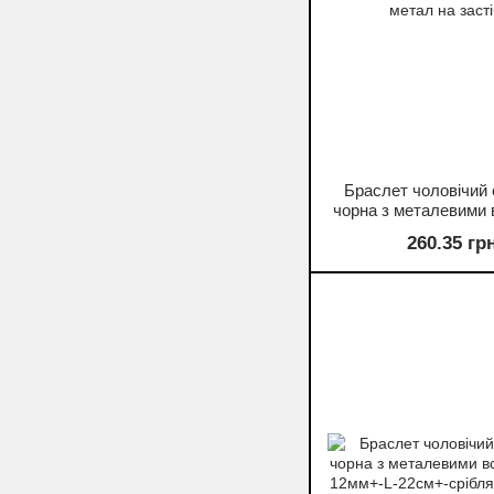
Браслет чоловічий 
чорна з металевими
s-10-20мм+-L-22см+-
260.35 гр
метал на заст