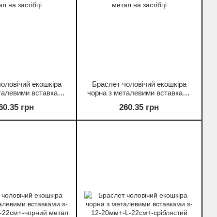
оловічий екошкіра
Браслет чоловічий екошкіра
талевими вставками
чорна з металевими вставками
-L-22см+-сріблястий
s-10-22мм+-L-22см+-сріблястий
60.35 грн
260.35 грн
л на застібці
метал на застібці