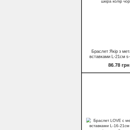
Браслет Якір з ме
вставками L-21см s
шкіра колір чо
86.78 грн