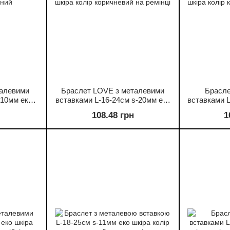
талевими
Браслет LOVE з металевими
Брасле
-10мм еко
вставками L-16-24см s-20мм еко
вставками L
рний
шкіра колір коричневий на
шкіра ко
108.48 грн
1
ремінці