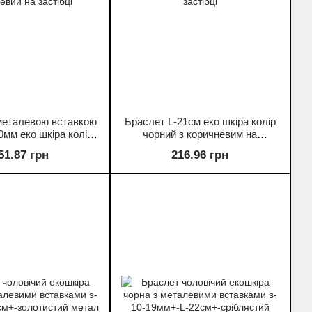
металевою вставкою
Браслет L-21см еко шкіра колір
0мм еко шкіра колір
чорний з коричневим на
евий на застібці
магнітній застібці
51.87 грн
216.96 грн