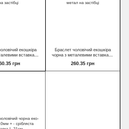
оловічий екошкіра
Браслет чоловічий екошкіра
талевими вставками
чорна з металевими вставками
+- L-22см+-чорний
s-12-20мм+-L-22см+-сріблястий
60.35 грн
260.35 грн
л на застібці
метал на застібці