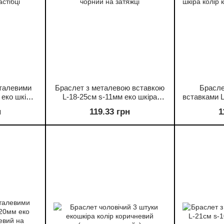
талевими
Браслет з металевою вставкою
Брасле
 еко шкіра
L-18-25см s-11мм еко шкіра
вставками L
астібці
колір чорний на затяжці
шкіра ко
н
119.33 грн
1