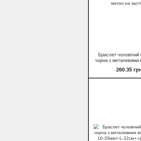
Браслет чоловічий 
чорна з металевими
s-12-20мм+-L-22см+-
260.35 гр
метал на заст