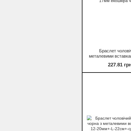
Браслет чолові
металевими вставка
s-17мм екошкіра
227.81 гр