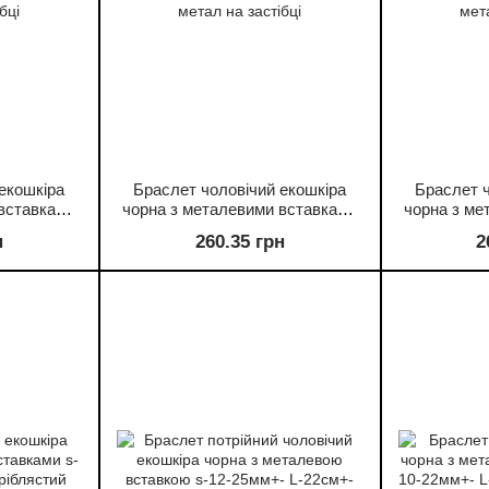
екошкіра
Браслет чоловічий екошкіра
Браслет ч
 вставками
чорна з металевими вставками
чорна з ме
сріблястий
s-12-25мм+-L-22см+-сріблястий
s-12-20мм+
н
260.35 грн
2
ібці
метал на застібці
мета