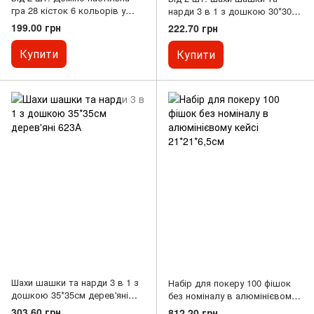
гра 28 кісток 6 кольорів у
нарди 3 в 1 з дошкою 30*30см
металевій коробці біле 5010F
дерев'яні 622А
199.00 грн
222.70 грн
Купити
Купити
Шахи шашки та нарди 3 в 1 з
Набір для покеру 100 фішок
дошкою 35*35см дерев'яні
без номіналу в алюмінієвому
623А
кейсі 21*21*6,5см
303.60 грн
812.20 грн