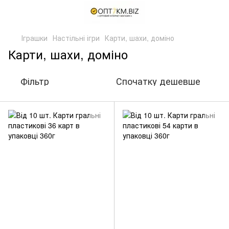
Іграшки
Настільні ігри
Карти, шахи, доміно
Карти, шахи, доміно
Фільтр
Спочатку дешевше