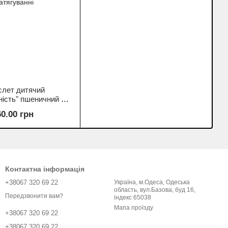
слет дитячий
ність" пшеничний на
атягуванні
60.00 грн
Контактна інформація
+38067 320 69 22
Україна, м.Одеса, Одеська
область, вул.Базова, буд 16,
Передзвонити вам?
індекс 65038
Мапа проїзду
+38067 320 69 22
+38067 320 69 22