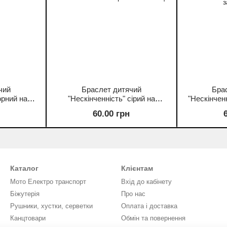
чий
Браслет дитячий
Бра
орний на
"Нескінченність" сірий на
"Нескінчен
затяжці
з
60.00 грн
Каталог
Клієнтам
Мото Електро транспорт
Вхід до кабінету
Біжутерія
Про нас
Рушники, хустки, серветки
Оплата і доставка
Канцтовари
Обмін та повернення