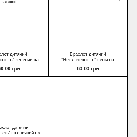
слет дитячий
Браслет дитячий
нність" зелений на
"Нескінченність" синій на
затяжці
затяжці
60.00 грн
60.00 грн