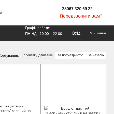
+38067 320 69 22
ча
Передзвонити вам?
Графік роботи:
Вхід
Мій кошик
ПН-НД - 10:00 – 22:00
спочатку дешевше
за популярністю
за назвою
Сортування: