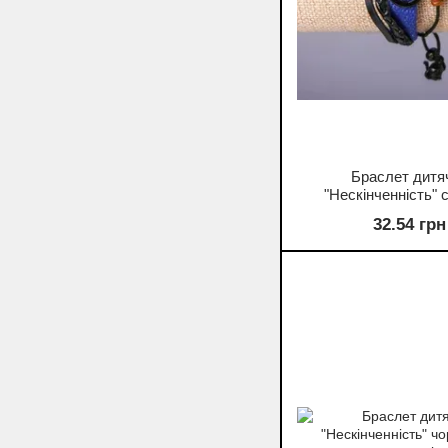
Браслет дитя
"Нескінченність" с
затяжці
32.54 грн