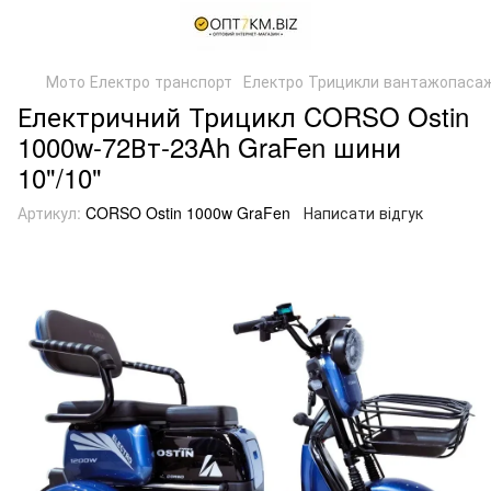
Мото Електро транспорт
Електро Трицикли вантажопасаж
Електричний Трицикл CORSO Ostin
1000w-72Вт-23Ah GraFen шини
10"/10"
Артикул:
CORSO Ostin 1000w GraFen
Написати відгук