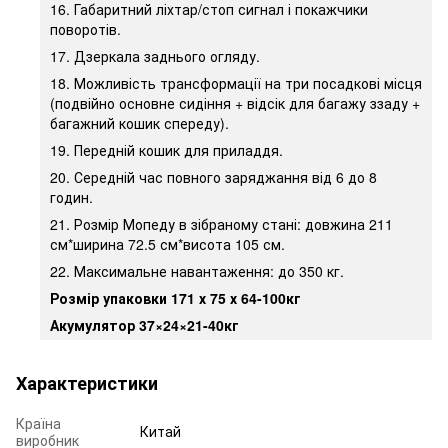
16. Габаритний ліхтар/стоп сигнал і покажчики
поворотів.
17. Дзеркала заднього огляду.
18. Можливість трансформації на три посадкові місця
(подвійно основне сидіння + відсік для багажу ззаду +
багажний кошик спереду).
19. Передній кошик для приладдя.
20. Середній час повного заряджання від 6 до 8
годин.
21. Розмір Мопеду в зібраному стані: довжина 211
см*ширина 72.5 см*висота 105 см.
22. Максимальне навантаження: до 350 кг.
Розмір упаковки 171 х 75 х 64-100кг
Акумулятор 37×24×21-40кг
Характеристики
Країна
Китай
виробник