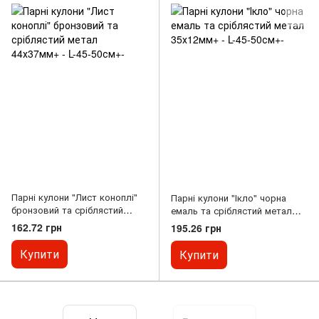
Парні кулони "Лист коноплі"
Парні кулони "Ікло" чорна
бронзовий та сріблястий
емаль та сріблястий метал
метал 44х37мм+ - L-45-50см+-
35х12мм+ - L-45-50см+-
162.72 грн
195.26 грн
Купити
Купити