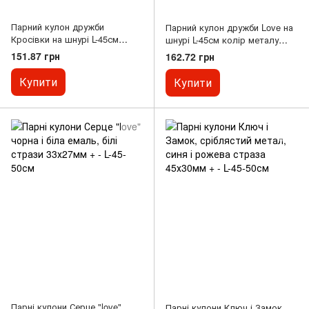
Парний кулон дружби
Парний кулон дружби Love на
Кросівки на шнурі L-45см
шнурі L-45см колір металу
колір металу "срібло і
"срібло і бронза"
151.87 грн
162.72 грн
бронза"
Купити
Купити
Парні кулони Серце "love"
Парні кулони Ключ і Замок,