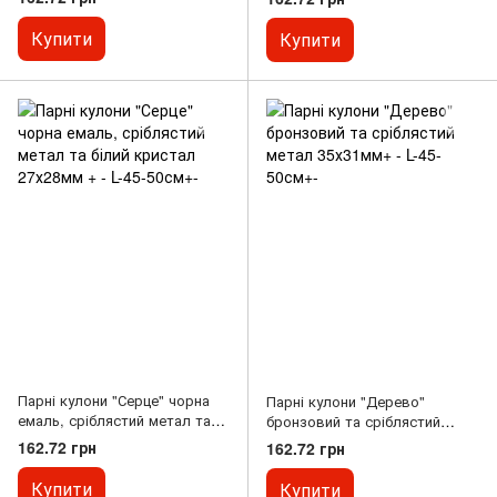
Купити
Купити
Парні кулони "Серце" чорна
Парні кулони "Дерево"
емаль, сріблястий метал та
бронзовий та сріблястий
білий кристал 27х28мм + - L-
метал 35х31мм+ - L-45-50см+-
162.72 грн
162.72 грн
45-50см+-
Купити
Купити