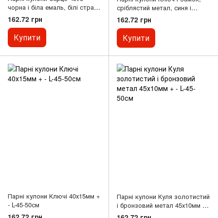
чорна і біла емаль, білі стрази
сріблястий метал, синя і
33х27мм + - L-45-50см
рожева страза 45х30мм + - L-
162.72 грн
162.72 грн
45-50см
Купити
Купити
Парні кулони Ключі 40х15мм +
Парні кулони Куля золотистий
- L-45-50см
і бронзовий метал 45х10мм + -
L-45-50см
162.72 грн
162.72 грн