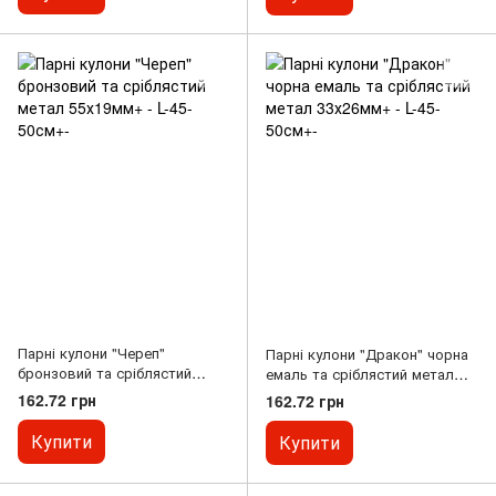
Парні кулони "Череп"
Парні кулони "Дракон" чорна
бронзовий та сріблястий
емаль та сріблястий метал
метал 55х19мм+ - L-45-50см+-
33х26мм+ - L-45-50см+-
162.72 грн
162.72 грн
Купити
Купити