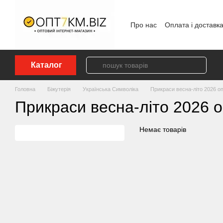
Перейти до основного контенту
Про нас
Оплата і доставк
Політика конфіденційност
Каталог
Головна
Біжутерія
Українська Символіка
Прикраси весна-літо 2026 о
Прикраси весна-літо 2026 
Немає товарів