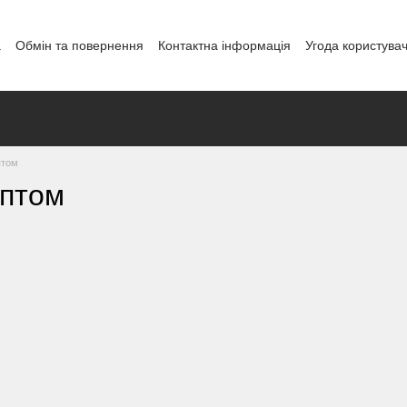
а
Обмін та повернення
Контактна інформація
Угода користува
і
птом
оптом