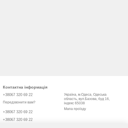
Контактна інформація
+38067 320 69 22
Україна, м.Одеса, Одеська
область, вул.Базова, буд 16,
Передзвонити вам?
індекс 65038
Мапа проїзду
+38067 320 69 22
+38067 320 69 22
v.opt7km@gmail.com