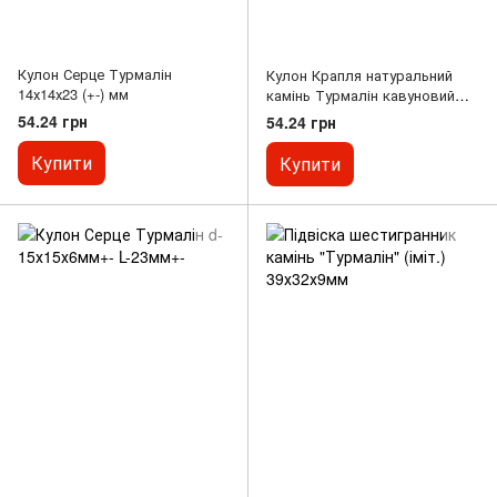
Кулон Серце Турмалін
Кулон Крапля натуральний
14х14х23 (+-) мм
камінь Турмалін кавуновий
16х25х35мм
54.24 грн
54.24 грн
Купити
Купити