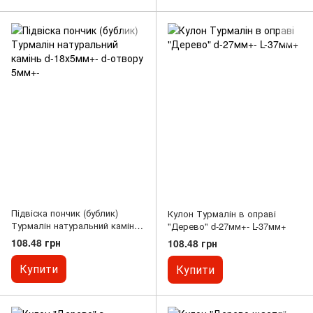
Підвіска пончик (бублик)
Кулон Турмалін в оправі
Турмалін натуральний камінь
"Дерево" d-27мм+- L-37мм+
d-18х5мм+- d-отвору 5мм+-
108.48 грн
108.48 грн
Купити
Купити