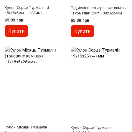
Кулон Серце Турмалін d-
Підвіска шестигранник камінь
15х15х6мм+- L-23мм+-
"Турмалін" (іміт.) 39х32х9мм
65.09 грн
65.09 грн
Купити
Купити
Кулон Місяць Турмалін
Кулон Серце Турмалін