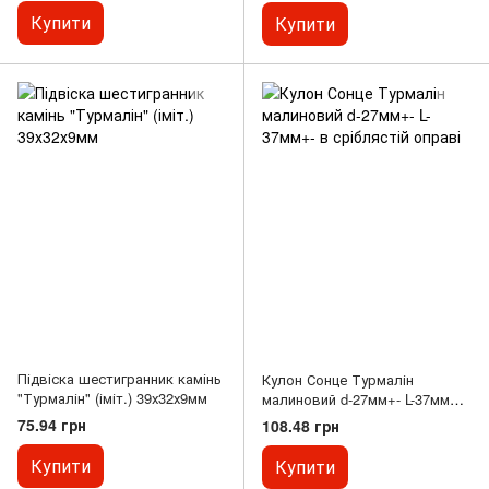
Купити
Купити
Підвіска шестигранник камінь
Кулон Сонце Турмалін
"Турмалін" (іміт.) 39х32х9мм
малиновий d-27мм+- L-37мм+-
в сріблястій оправі
75.94 грн
108.48 грн
Купити
Купити