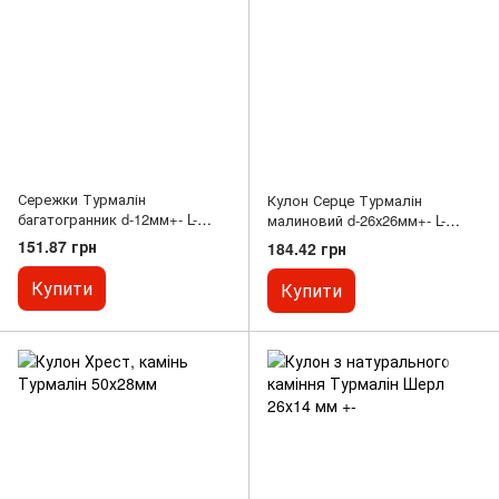
Сережки Турмалін
Кулон Серце Турмалін
багатогранник d-12мм+- L-
малиновий d-26х26мм+- L-
48мм+-
36мм+- в сріблястій оправі
151.87 грн
184.42 грн
Купити
Купити