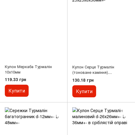
Кулон Меркаба Турмалін
Кулон Серце Турмалін
10х10мм
(тоноване каміння)
25х25х8х30мм+-
119.33 грн
130.18 грн
Купити
Купити