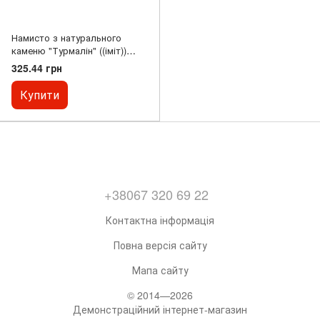
Намисто з натурального
каменю "Турмалін" ((іміт))
темно рожевий гранований
325.44 грн
рондель d-6х4мм L-50см
Купити
+38067 320 69 22
Контактна інформація
Повна версія сайту
Мапа сайту
© 2014—2026
Демонстраційний інтернет-магазин