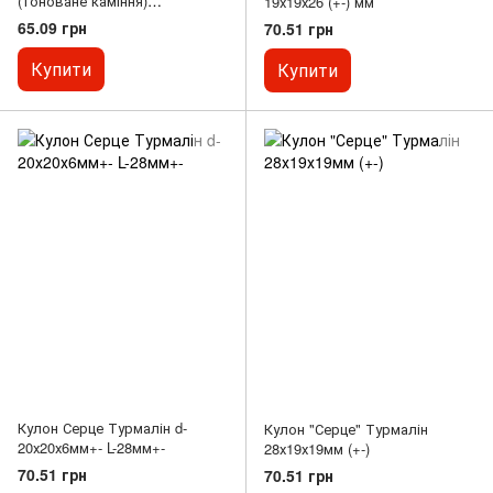
(тоноване каміння)
19х19х26 (+-) мм
11х18х5х28мм+-
65.09 грн
70.51 грн
Купити
Купити
Кулон Серце Турмалін d-
Кулон "Серце" Турмалін
20х20х6мм+- L-28мм+-
28х19х19мм (+-)
70.51 грн
70.51 грн