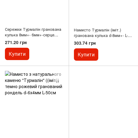
Сережки Турмалін гранована
Намисто Турмалін (іміт.)
кулька 8мм+- 6мм+-серце
гранована кулька d-8мм+- L-
12мм+- L-56мм+-
50см+- з замочком
271.20 грн
303.74 грн
Купити
Купити