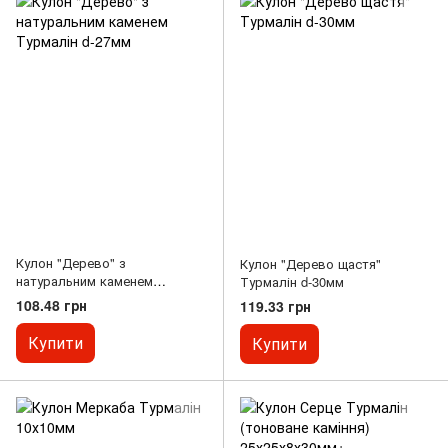
Кулон "Дерево" з
Кулон "Дерево щастя"
натуральним каменем
Турмалін d-30мм
Турмалін d-27мм
108.48 грн
119.33 грн
Купити
Купити