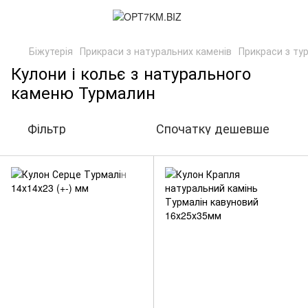
Біжутерія
Прикраси з натуральних каменів
Прикраси з ту
Кулони і кольє з натурального
каменю Турмалин
Фільтр
Спочатку дешевше