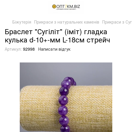
Біжутерія
Прикраси з натуральних каменів
Прикраси з Суг
Браслет "Сугіліт" (іміт) гладка
кулька d-10+-мм L-18см стрейч
Артикул:
92998
Написати відгук