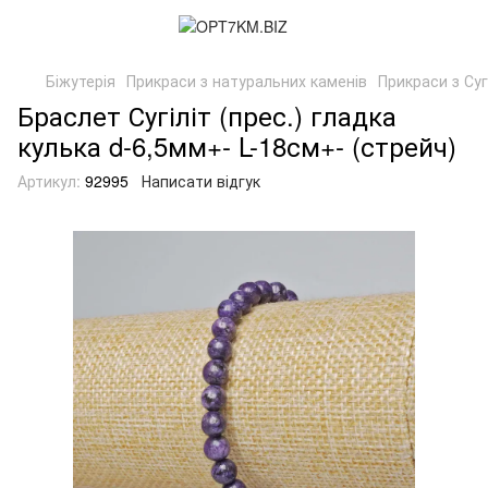
Біжутерія
Прикраси з натуральних каменів
Прикраси з Суг
Браслет Сугіліт (прес.) гладка
кулька d-6,5мм+- L-18см+- (стрейч)
Артикул:
92995
Написати відгук