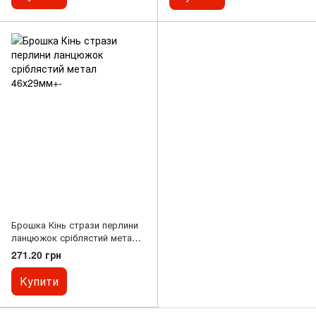
Брошка Кінь стрази перлини
ланцюжок сріблястий метал
46х29мм+-
271.20 грн
Купити