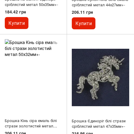
сріблястий метал 50х35мм+-
сріблястий метал 44х27мм+-
184.42 грн
206.11 грн
Купити
Купити
Брошка Кінь сіра емаль білі
Брошка Єдиноріг білі стрази
стрази золотистий метал
сріблястий метал 47х35мм+-
50х32мм+-
206.11 грн
216.96 грн