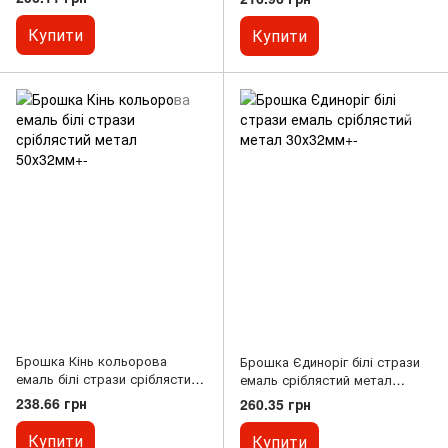
Купити
Купити
Брошка Кінь кольорова
Брошка Єдиноріг білі стрази
емаль білі стрази сріблястий
емаль сріблястий метал
метал 50х32мм+-
30х32мм+-
238.66 грн
260.35 грн
Купити
Купити