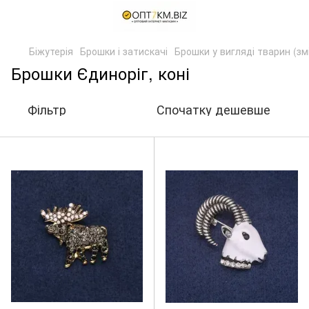
Біжутерія
Брошки і затискачі
Брошки у вигляді тварин (змі
Брошки Єдиноріг, коні
Фільтр
Спочатку дешевше