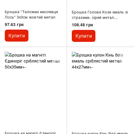
Брошка "Талісман мисливця
Брошка Голова Кози емаль зі
Лось" 3х3см жовтий метал
стразами, сірий метал
33х36мм
97.63 грн
108.48 грн
Купити
Купити
Брошка на магніті Єдиноріг
Брошка кулон Кінь біла емаль