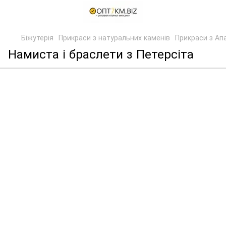
Біжутерія
Прикраси з натуральних каменів
Прикраси з Ап
Намиста і браслети з Петерсіта