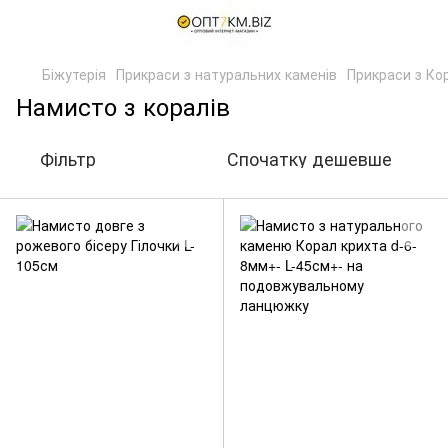
Біжутерія
Прикраси з натуральних каменів
Прикраси з Ко
Намисто з коралів
Фільтр
Спочатку дешевше