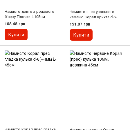
Намисто довге з рожевого
Намисто з натурального
бісеру Гілочки L-105см
каменю Корал крихта d-6-
8мм+- L-45см+- на
108.48 грн
151.87 грн
подовжувальному ланцюжку
Купити
Купити
Намисто Корал прес гладка
Намисто червоне Корал