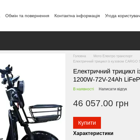
а
Обмін та повернення
Контактна інформація
Угода користува
і
Головна
Мото Електро транспорт
Електричний трицикл із кузовом CARGO S
Електричний трицикл і
1200W-72V-24Ah LiFePo
В наявності
Написати відгук
46 057.00 грн
Купити
Характеристики