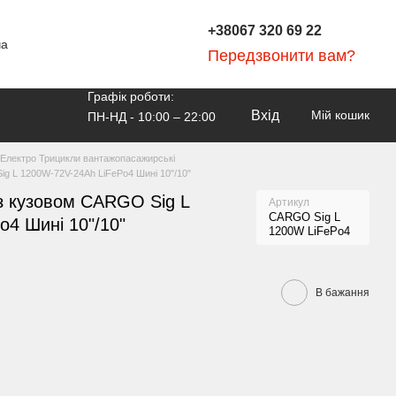
+38067 320 69 22
ча
Передзвонити вам?
Графік роботи:
Вхід
Мій кошик
ПН-НД - 10:00 – 22:00
Електро Трицикли вантажопасажирські
ig L 1200W-72V-24Ah LiFePo4 Шині 10"/10"
з кузовом CARGO Sig L
Артикул
CARGO Sig L
4 Шині 10"/10"
1200W LiFePo4
В бажання