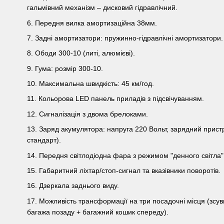
гальмівний механізм – дисковий гідравлічний.
6. Передня вилка амортизаційна 38мм.
7. Задні амортизатори: пружинно-гідравлічні амортизатори.
8. Ободи 300-10 (литі, алюмієві).
9. Гума: розмір 300-10.
10. Максимальна швидкість: 45 км/год.
11. Кольорова LED панель приладів з підсвічуванням.
12. Сигналізація з двома брелоками.
13. Заряд акумулятора: напруга 220 Вольт, зарядний пристр
стандарт).
14. Передня світлодіодна фара з режимом "денного світла"
15. Габаритний ліхтар/стоп-сигнал та вказівники поворотів.
16. Дзеркала заднього виду.
17. Можливість трансформації на три посадочні місця (зсув
багажа позаду + багажний кошик спереду).