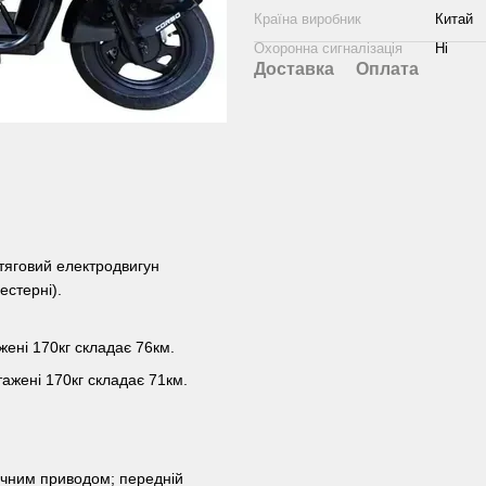
Країна виробник
Китай
Охоронна сигналізація
Ні
Доставка
Оплата
(тяговий електродвигун
естерні).
жені 170кг складає 76км.
тажені 170кг складає 71км.
ічним приводом; передній