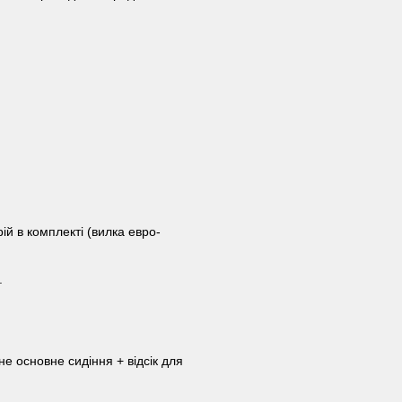
ій в комплекті (вилка евро-
.
не основне сидіння + відсік для