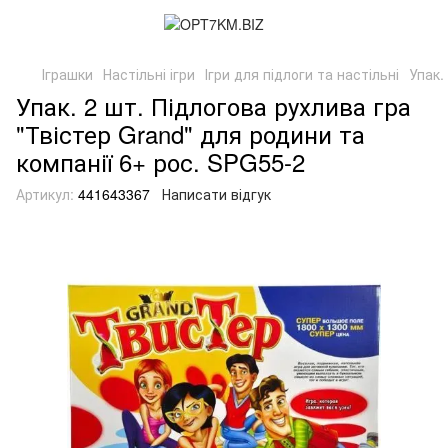
Іграшки
Настільні ігри
Ігри для підлоги та настільні
Упак.
Упак. 2 шт. Підлогова рухлива гра
"Твістер Grand" для родини та
компанії 6+ рос. SPG55-2
Артикул:
441643367
Написати відгук