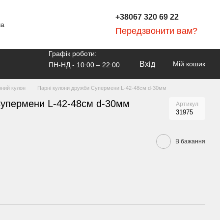
+38067 320 69 22
ча
Передзвонити вам?
Графік роботи:
Вхід
Мій кошик
ПН-НД - 10:00 – 22:00
ний кулон
Парні кулони дружби Супермени L-42-48см d-30мм
Супермени L-42-48см d-30мм
Артикул
31975
В бажання