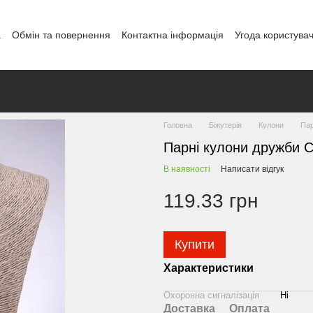
а
Обмін та повернення
Контактна інформація
Угода користува
і
Головна
Біжутерія
Кулони
Пар
Парні кулони дружби 
В наявності
Написати відгук
119.33 грн
Купити
Характеристики
Охоронна сигналізація
Ні
Доставка
Оплата